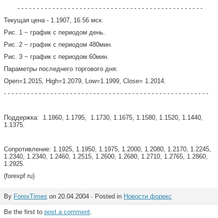
- - - - - - - - - - - - - - - - - - - - - - - - - - - - - - - - - - - - - - - - - - - - - - - -
Текущая цена - 1.1907, 16.56 мск.
Рис. 1 − график с периодом день.
Рис. 2 − график с периодом 480мин.
Рис. 3 − график с периодом 60мин.
Параметры последнего торгового дня:
Open=1.2015, High=1.2079, Low=1.1999, Close= 1.2014.
- - - - - - - - - - - - - - - - - - - - - - - - - - - - - - - - - - - - - - - - - - - - - - - - - - - - -
Поддержка:
1.1860, 1.1795,
1.1730, 1.1675, 1.1580, 1.1520, 1.1440,
1.1375.
Сопротивление: 1.1925, 1.1950, 1.1975, 1.2000, 1.2080, 1.2170, 1.2245,
1.2340, 1.2340, 1.2460, 1.2515, 1.2600, 1.2680, 1.2710, 1.2765, 1.2860,
1.2925.
(
forexpf
.
ru
)
By
ForexTimes
on 20.04.2004 · Posted in
Новости форекс
Be the first to
post a comment
.