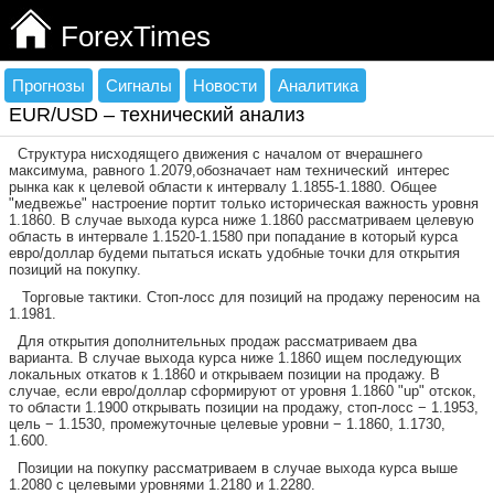
ForexTimes
Прогнозы
Сигналы
Новости
Аналитика
EUR/USD – технический анализ
Структура нисходящего движения с началом от вчерашнего
максимума, равного 1.2079,обозначает нам технический
интерес
рынка как к целевой области к интервалу 1.1855-1.1880. Общее
"медвежье" настроение портит только историческая важность уровня
1.1860. В случае выхода курса ниже 1.1860 рассматриваем целевую
область в интервале 1.1520-1.1580 при попадание в который курса
евро/доллар будеми пытаться искать удобные точки для открытия
позиций на покупку.
Торговые тактики. Стоп-лосс для позиций на продажу переносим на
1.1981.
Для открытия дополнительных продаж рассматриваем два
варианта. В случае выхода курса ниже 1.1860 ищем последующих
локальных откатов к 1.1860 и открываем позиции на продажу. В
случае, если евро/доллар сформируют от уровня 1.1860 "
up
" отскок,
то области 1.1900 открывать позиции на продажу, стоп-лосс − 1.1953,
цель − 1.1530, промежуточные целевые уровни − 1.1860, 1.1730,
1.600.
Позиции на покупку рассматриваем в случае выхода курса выше
1.2080 с целевыми уровнями 1.2180 и 1.2280.