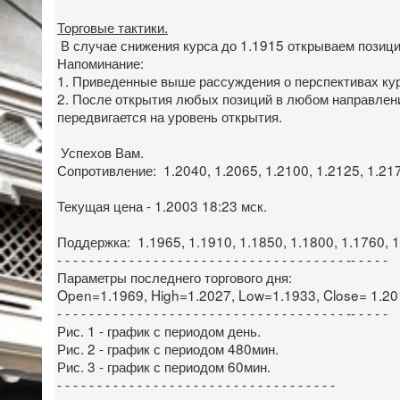
Торговые тактики.
В случае снижения курса до 1.1915 открываем позицию
Напоминание:
1. Приведенные выше рассуждения о перспективах ку
2. После открытия любых позиций в любом направлении
передвигается на уровень открытия.
Успехов Вам.
Сопротивление: 1.2040, 1.2065, 1.2100, 1.2125, 1.217
Текущая цена - 1.2003 18:23 мск.
Поддержка: 1.1965, 1.1910, 1.1850, 1.1800, 1.1760, 1
- - - - - - - - - - - - - - - - - - - - - - - - - - - - - - - - - - - - -- - - - -
Параметры последнего торгового дня:
Open=1.1969, High=1.2027, Low=1.1933, Close= 1.20
- - - - - - - - - - - - - - - - - - - - - - - - - - - - - - - - - - - - -- - - - -
Рис. 1 - график с периодом день.
Рис. 2 - график с периодом 480мин.
Рис. 3 - график с периодом 60мин.
- - - - - - - - - - - - - - - - - - - - - - - - - - - - - - - - - - -