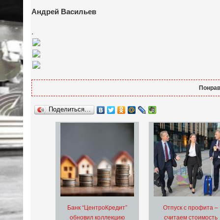
Андрей Васильев
.
Понрав
Поделиться…
Банк “ЦентроКредит”
Отпуск с профита –
обновил коллекцию
считаем стоимость