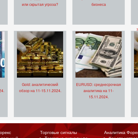
или скрытая угроза?
бизнеса
Gold: аналитический
EURUSD: среднесрочная
24.
обзор на 11-15.11.2024.
аналитика на 11-
15.11.2024.
орекс
Торговые сигналы
Аналитика Форе