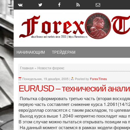
НАЧИНАЮЩИМ
ТРЕЙДЕРАМ
Главная
»
Новости форекс
Понедельник, 19 декабря, 2005
|
Posted by
ForexTimes
EUR/USD – технический анали
Попытка сформировать третью часть (вторая восходящ
первую часть составляет снижение курса 1.2061(14/12/
евро/доллар согласятся с таким раскладом, то целева
Выход курса выше 1.2040 неприятно поохладит наш пы
В этом случае можно пытаться открывать позиции на п
На данный момент остаемся в рамках модели формиро