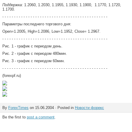
Поддержка
: 1.2060, 1.2030, 1.1955, 1.1930, 1.1900,
1.1770, 1.1720,
1.1700.
- - - - - - - - - - - - - - - - - - - - - - - - - - - - - - - - - - - - - - - - - - - - -
Параметры последнего торгового дня:
Open=1.2005, High=1.2086, Low=1.1952, Close= 1.2967.
- - - - - - - - - - - - - - - - - - - - - - - - - - - - - - - - - - - - - - - - - - - - -
Рис. 1 - график с периодом день.
Рис. 2 - график с периодом 480мин.
Рис. 3 - график с периодом 60мин.
- - - - - - - - - - - - - - - - - - - - - - - - - - - - - - - - - - - - - - - - - - - - -
(
forexpf
.
ru
)
By
ForexTimes
on 15.06.2004 · Posted in
Новости форекс
Be the first to
post a comment
.