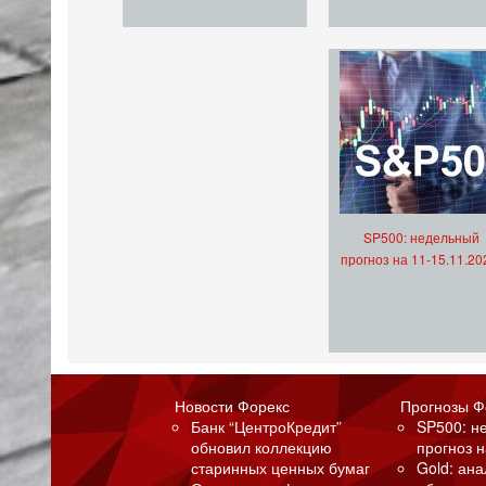
SP500: недельный
прогноз на 11-15.11.20
Новости Форекс
Прогнозы Ф
Банк “ЦентроКредит”
SP500: н
обновил коллекцию
прогноз н
старинных ценных бумаг
Gold: ан