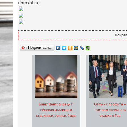
(
forexpf
.
ru
)
Понрав
Поделиться…
Банк “ЦентроКредит”
Отпуск с профита –
обновил коллекцию
считаем стоимость
старинных ценных бумаг
отдыха в Гоа