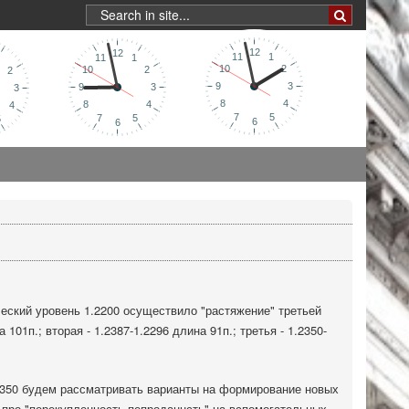
еский уровень 1.2200 осуществило "растяжение" третьей
 101п.; вторая - 1.2387-1.2296 длина 91п.; третья - 1.2350-
1.2350 будем рассматривать варианты на формирование новых
ь про "перекупленность-пепроданнсть" на вспомогательных