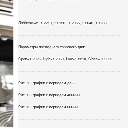
Поддержка
:
1.2210, 1.2150,
1.2065, 1.2040, 1.1980.
- - - - - - - - - - - - - - - - - - - - - - - - - - - - - - - - - - - - - - - - - - - - -
Параметры последнего торгового дня:
Open=1.2326, High=1.2350, Low=1.2210, Close= 1.2256.
- - - - - - - - - - - - - - - - - - - - - - - - - - - - - - - - - - - - - - - - - - - - -
Рис. 1 - график с периодом день.
Рис. 2 - график с периодом 480мин.
Рис. 3 - график с периодом 60мин.
- - - - - - - - - - - - - - - - - - - - - - - - - - - - - - - - - - - - - - - - - - - - -