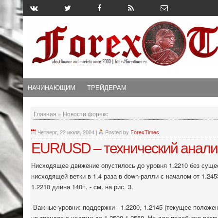
НАЧИНАЮЩИМ
ТРЕЙДЕРАМ
Главная
»
Новости форекс
Четверг, 22 июля, 2004
|
Posted by
ForexTimes
EUR/USD – технический анали
Нисходящее движение опустилось до уровня 1.2210 без сущес
нисходящей ветки в 1.4 раза в
down
-ралли с началом от 1.2453
1.2210 длина 140п. - см. на рис. 3.
Важные уровни: поддержки - 1.2200, 1.2145 (текущее положен
up
-трендов с целями до 1.2500-1.2550. Но для подобного раз