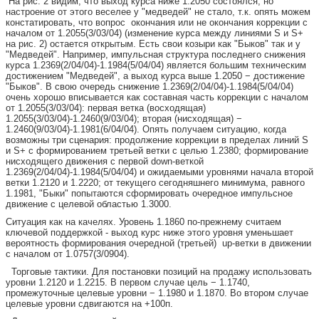
На рис. 2 видим, что выход курса ниже 1.2050 состоялся, но
настроение от этого веселее у "медведей" не стало, т.к. опять можем
констатировать, что вопрос
окончания или не окончания коррекции с
началом от 1.2055(3/03/04) (изменение курса между линиями
S
и
S
+
на рис. 2) остается открытым. Есть свои козыри как "Быков" так и у
"Медведей". Например, импульсная структура последнего снижения
курса 1.2369(2/04/04)-1.1984(5/04/04) является большим техническим
достижением "Медведей", а выход курса выше 1.2050 − достижение
"Быков". В свою очередь снижение 1.2369(2/04/04)-1.1984(5/04/04)
очень хорошо вписывается как составная часть коррекции с началом
от 1.2055(3/03/04): первая ветка (восходящая)
1.2055(3/03/04)-1.2460(9/03/04); вторая (нисходящая) −
1.2460(9/03/04)-1.1981(6/04/04). Опять получаем ситуацию, когда
возможны три сценария: продолжение коррекции в пределах линий
S
и
S
+ с формированием третьей ветки с целью 1.2380; формирование
нисходящего движения с первой
down
-веткой
1.2369(2/04/04)-1.1984(5/04/04) и ожидаемыми уровнями начала второй
ветки 1.2120 и 1.2220; от текущего сегодняшнего минимума, равного
1.1981, "Быки" попытаются сформировать очередное импульсное
движение с целевой областью 1.3000.
Ситуация как на качелях. Уровень 1.1860 по-прежнему считаем
ключевой поддержкой - выход курс ниже этого уровня уменьшает
вероятность формирования очередной (третьей)
up
-ветки в движении
с началом от 1.0757(3/0904).
Торговые тактики. Для постановки позиций на продажу использовать
уровни 1.2120 и 1.2215. В первом случае цель − 1.1740,
промежуточные целевые уровни − 1.1980 и 1.1870. Во втором случае
целевые уровни сдвигаются на +100п.