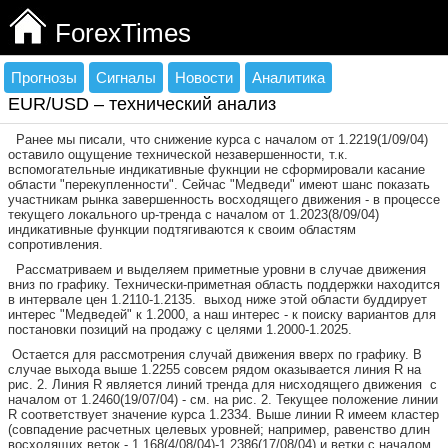
ForexTimes
Прогнозы
Сигналы
Новости
Аналитика
EUR/USD – технический анализ
Ранее мы писали, что снижение курса с началом от 1.2219(1/09/04)
оставило ощущение технической незавершенности, т.к.
вспомогательные индикативные фукнции не сформировали касание
области "перекупленности". Сейчас "Медведи" имеют шанс показать
участникам рынка завершенность восходящего движения - в процессе
текущего локального
up
-тренда с началом от 1.2023(8/09/04)
индикативные функции подтягиваются к своим областям
сопротивления.
Рассматриваем и выделяем приметные уровни в случае движения
вниз по графику. Технически-приметная область поддержки находится
в интервале цен 1.2110-1.2135.
выход ниже этой области буддирует
интерес "Медведей" к 1.2000, а наш интерес - к поиску вариантов для
постановки позиций на продажу с целями 1.2000-1.2025.
Остается для рассмотрения случай движения вверх по графику. В
случае выхода выше 1.2255 совсем рядом оказывается линия
R
на
рис. 2. Линия
R
является линий тренда для нисходящего движения
с
началом от 1.2460(19/07/04) - см. на рис. 2. Текущее положение линии
R
соответствует значение курса 1.2334. Выше линии
R
имеем кластер
(совпадение расчетных целевых уровней; например, равенство длин
восходящих веток - 1.168(4/08/04)-1.2386(17/08/04) и ветки с началом