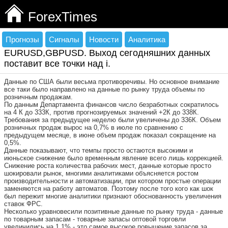
ForexTimes
Прогнозы
Сигналы
Новости
Аналитика
EURUSD,GBPUSD. Выход сегодняшних данных
поставит все точки над i.
Данные по США были весьма противоречивы. Но основное внимание
все таки было направлено на данные по рынку труда объемы по
розничным продажам.
По данным Департамента финансов число безработных сократилось
на 4 К до 333К, против прогнозируемых значений +2К до 338К.
Требования за предыдущее неделю были увеличены до 336К. Объем
розничных продаж вырос на 0,7% в июле по сравнению с
предыдущем месяце, в июне объем продаж показал сокращение на
0,5%.
Данные показывают, что темпы просто остаются высокими и
июньское снижение было временным явление всего лишь коррекцией.
Снижение роста количества рабочих мест, данные которые просто
шокировали рынок, многими аналитиками объясняется ростом
производительности и автоматизации, при котором простые операции
заменяются на работу автоматов. Поэтому после того кого как шок
был пережит многие аналитики признают обоснованность увеличения
ставок ФРС.
Несколько уравновесили позитивные данные по рынку труда - данные
по товарным запасам - товарные запасы оптовой торговли
увеличились на 1,1% - это самое высокое повышение запасов за