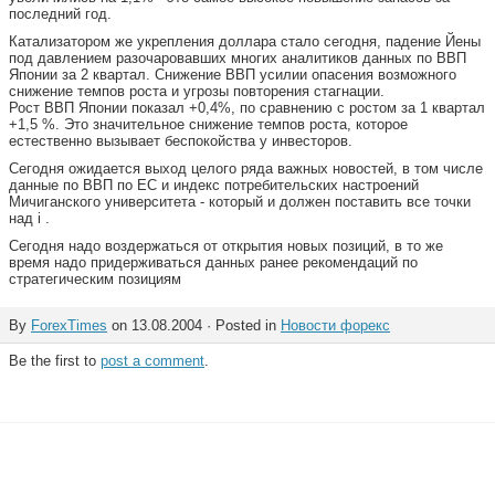
последний год.
Катализатором же укрепления доллара стало сегодня, падение Йены
под давлением разочаровавших многих аналитиков данных по ВВП
Японии за 2 квартал. Снижение ВВП усилии опасения возможного
снижение темпов роста и угрозы повторения стагнации.
Рост ВВП Японии показал +0,4%, по сравнению с ростом за 1 квартал
+1,5 %. Это значительное снижение темпов роста, которое
естественно вызывает беспокойства у инвесторов.
Сегодня ожидается выход целого ряда важных новостей, в том числе
данные по ВВП по ЕС и индекс потребительских настроений
Мичиганского университета - который и должен поставить все точки
над i .
Сегодня надо воздержаться от открытия новых позиций, в то же
время надо придерживаться данных ранее рекомендаций по
стратегическим позициям
By
ForexTimes
on 13.08.2004 · Posted in
Новости форекс
Be the first to
post a comment
.