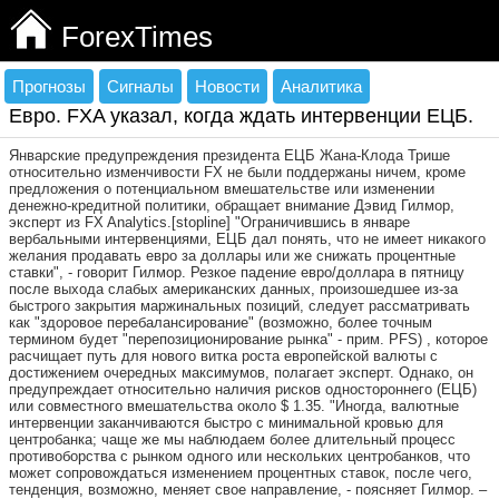
ForexTimes
Прогнозы
Сигналы
Новости
Аналитика
Евро. FXA указал, когда ждать интервенции ЕЦБ.
Январские предупреждения президента ЕЦБ Жана-Клода Трише
относительно изменчивости FX не были поддержаны ничем, кроме
предложения о потенциальном вмешательстве или изменении
денежно-кредитной политики, обращает внимание Дэвид Гилмор,
эксперт из FX Analytics.[stopline] "Ограничившись в январе
вербальными интервенциями, ЕЦБ дал понять, что не имеет никакого
желания продавать евро за доллары или же снижать процентные
ставки", - говорит Гилмор. Резкое падение евро/доллара в пятницу
после выхода слабых американских данных, произошедшее из-за
быстрого закрытия маржинальных позиций, следует рассматривать
как "здоровое перебалансирование" (возможно, более точным
термином будет "перепозиционирование рынка" - прим. PFS) , которое
расчищает путь для нового витка роста европейской валюты с
достижением очередных максимумов, полагает эксперт. Однако, он
предупреждает относительно наличия рисков одностороннего (ЕЦБ)
или совместного вмешательства около $ 1.35. "Иногда, валютные
интервенции заканчиваются быстро с минимальной кровью для
центробанка; чаще же мы наблюдаем более длительный процесс
противоборства с рынком одного или нескольких центробанков, что
может сопровождаться изменением процентных ставок, после чего,
тенденция, возможно, меняет свое направление, - поясняет Гилмор. –