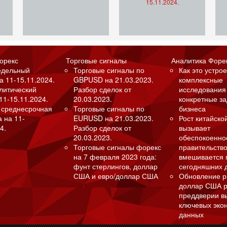
15.11.2024.
орекс
Торговые сигналы
Аналитика Форе
едельный
Торговые сигналы по
Как это устрое
а 11-15.11.2024.
GBPUSD на 21.03.2023.
комплексные
алитический
Разбор сделок от
исследования
11-15.11.2024.
20.03.2023.
конкретные з
 среднесрочная
Торговые сигналы по
бизнеса
а на 11-
EURUSD на 21.03.2023.
Рост китайско
4.
Разбор сделок от
вызывает
20.03.2023.
обеспокоенно
Торговые сигналы форекс
правительство
на 7 февраля 2023 года:
вмешивается 
фунт стерлингов, доллар
сегодняшних 
США и евро/доллар США
Обновление р
доллар США р
преддверии в
ключевых эко
данных