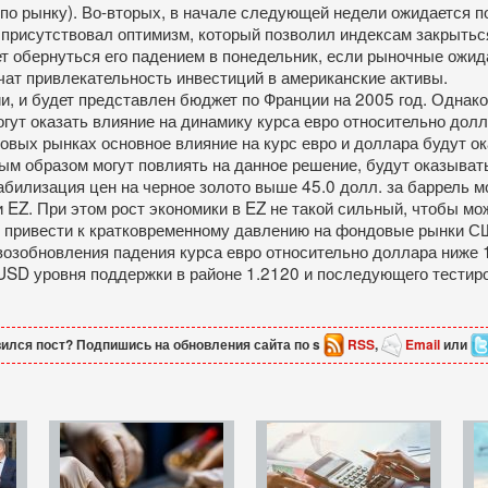
по рынку). Во-вторых, в начале следующей недели ожидается 
присутствовал оптимизм, который позволил индексам закрыться
 обернуться его падением в понедельник, если рыночные ожида
чат привлекательность инвестиций в американские активы.
и, и будет представлен бюджет по Франции на 2005 год. Однако
огут оказать влияние на динамику курса евро относительно долл
довых рынках основное влияние на курс евро и доллара будут 
ым образом могут повлиять на данное решение, будут оказыва
абилизация цен на черное золото выше 45.0 долл. за баррель 
EZ. При этом рост экономики в EZ не такой сильный, чтобы м
 привести к кратковременному давлению на фондовые рынки С
зобновления падения курса евро относительно доллара ниже 1.
USD уровня поддержки в районе 1.2120 и последующего тестир
ился пост? Подпишись на обновления сайта по s
RSS
,
Email
или