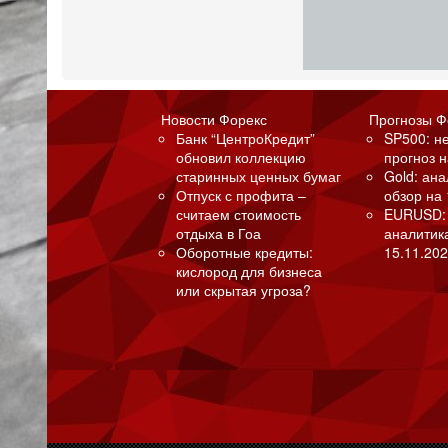
Новости Форекс
Прогнозы Ф
Банк “ЦентроКредит”
SP500: н
обновил коллекцию
прогноз н
старинных ценных бумаг
Gold: ан
Отпуск с профита –
обзор на 
считаем стоимость
EURUSD:
отдыха в Гоа
аналитик
Оборотные кредиты:
15.11.202
кислород для бизнеса
или скрытая угроза?