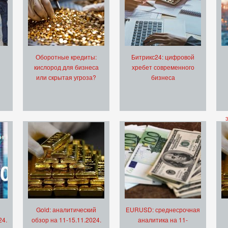
Оборотные кредиты:
Битрикс24: цифровой
кислород для бизнеса
хребет современного
или скрытая угроза?
бизнеса
Gold: аналитический
EURUSD: среднесрочная
24.
обзор на 11-15.11.2024.
аналитика на 11-