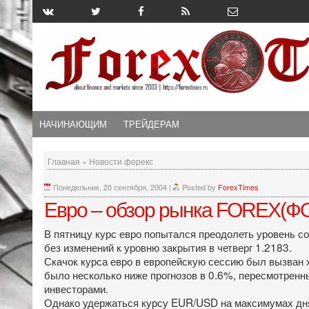
НАЧИНАЮЩИМ
ТРЕЙДЕРАМ
Главная
»
Новости форекс
Понедельник, 20 сентября, 2004
|
Posted by
ForexTimes
Евро – обзор рынка FOREX(ФО
В пятницу курс евро попытался преодолеть уровень с
без изменений к уровню закрытия в четверг 1.2183.
Скачок курса евро в европейскую сессию был вызван х
было несколько ниже прогнозов в 0.6%, пересмотренн
инвесторами.
Однако удержаться курсу EUR/USD на максимумах дня,