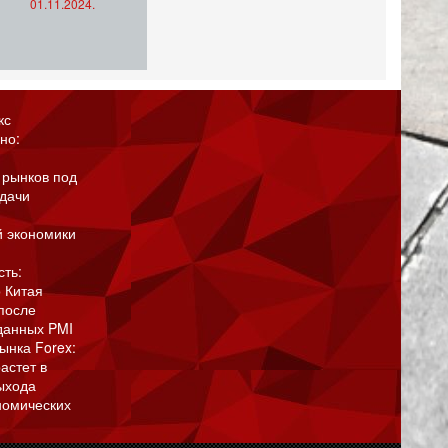
01.11.2024.
кс
но:
 рынков под
адачи
й экономики
сть:
 Китая
после
данных PMI
ынка Forex:
астет в
ыхода
номических