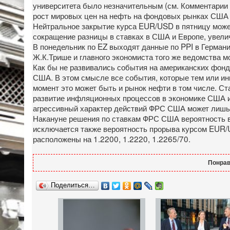
университета было незначительным (см. Комментарии 
рост мировых цен на нефть на фондовых рынках США 
Нейтральное закрытие курса EUR/USD в пятницу может
сокращение разницы в ставках в США и Европе, увели
В понедельник по EZ выходят данные по PPI в Германи
Ж.К.Трише и главного экономиста того же ведомства м
Как бы не развивались события на американских фон
США. В этом смысле все события, которые тем или ин
момент это может быть и рынок нефти в том числе. Ст
развитие инфляционных процессов в экономике США и 
агрессивный характер действий ФРС США может лишь
Накануне решения по ставкам ФРС США вероятность во
исключается также вероятность прорыва курсом EUR/
расположены на 1.2200, 1.2220, 1.2265/70.
Понрав
Поделиться…