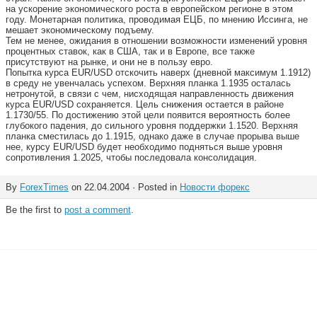
на ускорение экономического роста в европейском регионе в этом
году. Монетарная политика, проводимая ЕЦБ, по мнению Иссинга, не
мешает экономическому подъему.
Тем не менее, ожидания в отношении возможности изменений уровня
процентных ставок, как в США, так и в Европе, все также
присутствуют на рынке, и они не в пользу евро.
Попытка курса EUR/USD отскочить наверх (дневной максимум 1.1912)
в среду не увенчалась успехом. Верхняя планка 1.1935 осталась
нетронутой, в связи с чем, нисходящая направленность движения
курса EUR/USD сохраняется. Цель снижения остается в районе
1.1730/55. По достижению этой цели появится вероятность более
глубокого падения, до сильного уровня поддержки 1.1520. Верхняя
планка сместилась до 1.1915, однако даже в случае прорыва выше
нее, курсу EUR/USD будет необходимо подняться выше уровня
сопротивления 1.2025, чтобы последовала консолидация.
By
ForexTimes
on 22.04.2004 · Posted in
Новости форекс
Be the first to
post a comment
.