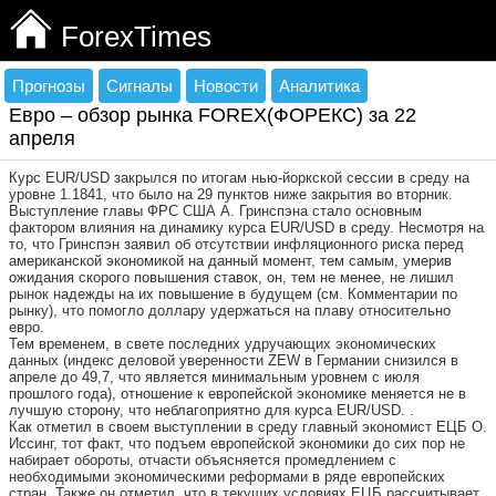
ForexTimes
Прогнозы
Сигналы
Новости
Аналитика
Евро – обзор рынка FOREX(ФОРЕКС) за 22
апреля
Курс EUR/USD закрылся по итогам нью-йоркской сессии в среду на
уровне 1.1841, что было на 29 пунктов ниже закрытия во вторник.
Выступление главы ФРС США А. Гринспэна стало основным
фактором влияния на динамику курса EUR/USD в среду. Несмотря на
то, что Гринспэн заявил об отсутствии инфляционного риска перед
американской экономикой на данный момент, тем самым, умерив
ожидания скорого повышения ставок, он, тем не менее, не лишил
рынок надежды на их повышение в будущем (см. Комментарии по
рынку), что помогло доллару удержаться на плаву относительно
евро.
Тем временем, в свете последних удручающих экономических
данных (индекс деловой уверенности ZEW в Германии снизился в
апреле до 49,7, что является минимальным уровнем с июля
прошлого года), отношение к европейской экономике меняется не в
лучшую сторону, что неблагоприятно для курса EUR/USD. .
Как отметил в своем выступлении в среду главный экономист ЕЦБ О.
Иссинг, тот факт, что подъем европейской экономики до сих пор не
набирает обороты, отчасти объясняется промедлением с
необходимыми экономическими реформами в ряде европейских
стран. Также он отметил, что в текущих условиях ЕЦБ рассчитывает