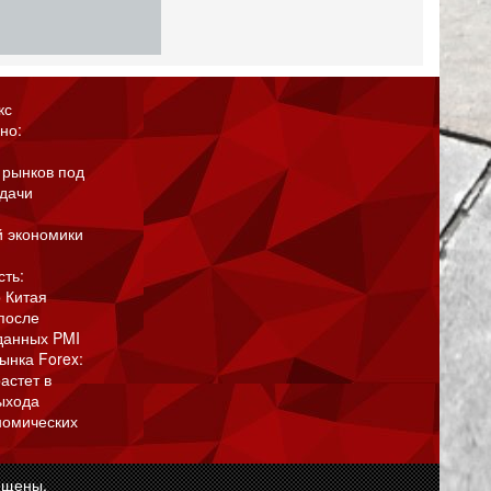
кс
но:
 рынков под
адачи
й экономики
сть:
 Китая
после
данных PMI
ынка Forex:
астет в
ыхода
номических
ищены.