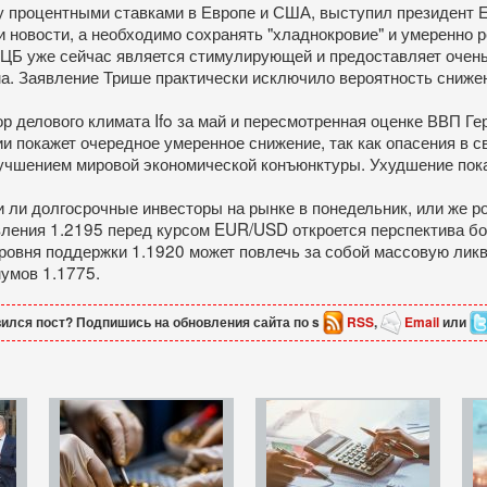
у процентными ставками в Европе и США, выступил президент Е
 новости, а необходимо сохранять "хладнокровие" и умеренно р
 ЕЦБ уже сейчас является стимулирующей и предоставляет оче
а. Заявление Трише практически исключило вероятность снижен
ор делового климата Ifo за май и пересмотренная оценке ВВП Ге
 покажет очередное умеренное снижение, так как опасения в с
учшением мировой экономической конъюнктуры. Ухудшение показ
 ли долгосрочные инвесторы на рынке в понедельник, или же 
вления 1.2195 перед курсом EUR/USD откроется перспектива б
ровня поддержки 1.1920 может повлечь за собой массовую ликв
умов 1.1775.
ился пост? Подпишись на обновления сайта по s
RSS
,
Email
или