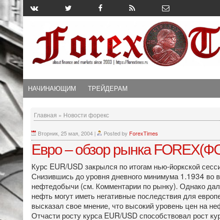
НАЧИНАЮЩИМ
ТРЕЙДЕРАМ
Главная
»
Новости форекс
Вторник, 25 мая, 2004
|
Posted by
ForexTimes
Евро – обзор рынка FOREX(ФО
Курс EUR/USD закрылся по итогам нью-йоркской сессии
Снизившись до уровня дневного минимума 1.1934 во 
нефтедобычи (см. Комментарии по рынку). Однако дал
нефть могут иметь негативные последствия для европ
высказал свое мнение, что высокий уровень цен на не
Отчасти росту курса EUR/USD способствовал рост кур