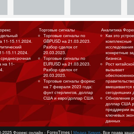
орекс
Торговые сигналы
Аналитика Форе
едельный
Торговые сигналы по
Как это устрое
а 11-15.11.2024.
GBPUSD на 21.03.2023.
комплексные
алитический
Разбор сделок от
исследования
11-15.11.2024.
20.03.2023.
конкретные з
 среднесрочная
Торговые сигналы по
бизнеса
а на 11-
EURUSD на 21.03.2023.
Рост китайско
4.
Разбор сделок от
вызывает
20.03.2023.
обеспокоенно
Торговые сигналы форекс
правительство
на 7 февраля 2023 года:
вмешивается 
фунт стерлингов, доллар
сегодняшних 
США и евро/доллар США
Обновление р
доллар США р
преддверии в
ключевых эко
данных
3-2025 Форекс онлайн - ForexTimes |
Медиа Химия
. Все права защ