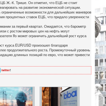
ЦБ Ж.-К. Трише. Он отметил, что ЕЦБ не стоит
еагировать на развитие экономической ситуации.
нь ограниченные возможности для дальнейших маневров
ия процентных ставок ЕЦБ, что придало уверенности
рмании за первый квартал. Ожидается, что барометр
вязи с ростом мировых цен на нефть могут
ателя Ifo может ограничить дальнейший рост курса
рост курса EUR/USD произошел благодаря
олее продолжительного роста. Промежуточный уровень
идацию длинных позиций по евро, что может привести
twitter
!