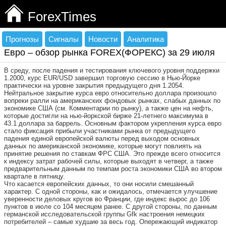
ForexTimes
Прогнозы
Сигналы
Новости
Аналитика
Евро – обзор рынка FOREX(ФОРЕКС) за 29 июля
В среду, после падения и тестирования ключевого уровня поддержки
1.2000, курс EUR/USD завершил торговую сессию в Нью-Йорке
практически на уровне закрытия предыдущего дня 1.2054.
Нейтральное закрытие курса евро относительно доллара произошло
вопреки ралли на американских фондовых рынках, слабых данных по
экономике США (см. Комментарии по рынку), а также цен на нефть,
которые достигли на нью-йоркской бирже 21-летнего максимума в
43.1 доллара за баррель. Основным фактором укрепления курса евро
стало фиксация прибыли участниками рынка от предыдущего
падения единой европейской валюты перед выходом основных
данных по американской экономике, которые могут повлиять на
принятие решения по ставкам ФРС США. Это прежде всего относится
к индексу затрат рабочей силы, которые выходят в четверг, а также
предварительным данным по темпам роста экономики США во втором
квартале в пятницу.
Что касается европейских данных, то они носили смешанный
характер. С одной стороны, как и ожидалось, отмечается улучшение
уверенности деловых кругов во Франции, где индекс вырос до 106
пунктов в июле со 104 месяцем ранее. С другой стороны, по данным
германской исследовательской группы Gfk настроения немецких
потребителей – самые худшие за весь год. Опережающий индикатор