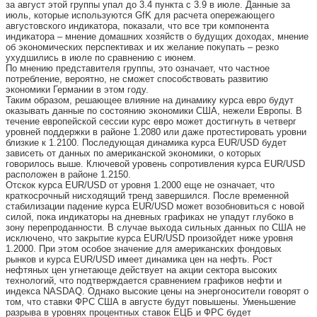
за август этой группы упал до 3.4 пункта с 3.9 в июле. Данные за
июль, которые используются GfK для расчета опережающего
августовского индикатора, показали, что все три компонента
индикатора – мнение домашних хозяйств о будущих доходах, мнение
об экономических перспективах и их желание покупать – резко
ухудшились в июле по сравнению с июнем.
По мнению представителя группы, это означает, что частное
потребление, вероятно, не сможет способствовать развитию
экономики Германии в этом году.
Таким образом, решающее влияние на динамику курса евро будут
оказывать данные по состоянию экономики США, нежели Европы. В
течение европейской сессии курс евро может достигнуть в четверг
уровней поддержки в районе 1.2080 или даже протестировать уровни
близкие к 1.2100. Последующая динамика курса EUR/USD будет
зависеть от данных по американской экономики, о которых
говорилось выше. Ключевой уровень сопротивления курса EUR/USD
расположен в районе 1.2150.
Отскок курса EUR/USD от уровня 1.2000 еще не означает, что
краткосрочный нисходящий тренд завершился. После временной
стабилизации падение курса EUR/USD может возобновиться с новой
силой, пока индикаторы на дневных графиках не упадут глубоко в
зону перепроданности. В случае выхода сильных данных по США не
исключено, что закрытие курса EUR/USD произойдет ниже уровня
1.2000. При этом особое значение для американских фондовых
рынков и курса EUR/USD имеет динамика цен на нефть. Рост
нефтяных цен угнетающе действует на акции сектора высоких
технологий, что подтверждается сравнением графиков нефти и
индекса NASDAQ. Однако высокие цены на энергоносители говорят о
том, что ставки ФРС США в августе будут повышены. Уменьшение
разрыва в уровнях процентных ставок ЕЦБ и ФРС будет