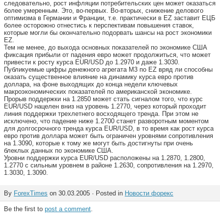
следовательно, рост инфляции потребительских цен может оказаться
более умеренным. Это, во-первых. Во-вторых, снижение делового
оптимизма в Германии и Франции, т.е. практически в EZ заставит ЕЦБ
более осторожно отнестись к перспективам повышения ставок,
которые могли бы окончательно подорвать шансы на рост экономики
EZ.
Тем не менее, до выхода основных показателей по экономике США
фиксация прибыли от падения евро может продолжиться, что может
привести к росту курса EUR/USD до 1.2970 и даже 1.3030.
Публикуемые цифры денежного агрегата М3 по EZ вряд ли способны
оказать существенное влияние на динамику курса евро против
доллара, на фоне выходящих до конца недели ключевых
макроэкономических показателей по американской экономике.
Прорыв поддержки на 1.2850 может стать сигналом того, что курс
EUR/USD нацелен вниз на уровень 1.2770, через который проходит
линия поддержки трехлетнего восходящего тренда. При этом не
исключено, что падение ниже 1.2700 станет разворотным моментом
для долгосрочного тренда курса EUR/USD, в то время как рост курса
евро против доллара может быть ограничен уровнями сопротивления
на 1.3090, которые к тому же могут быть достигнуты при очень
блеклых данных по экономике США.
Уровни поддержки курса EUR/USD расположены на 1.2870, 1.2800,
1.2770 с сильным уровнем в районе 1.2630, сопротивления на 1.2970,
1.3030, 1.3090.
By
ForexTimes
on 30.03.2005 · Posted in
Новости форекс
Be the first to
post a comment
.