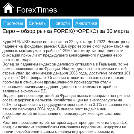
ForexTimes
Прогнозы
Сигналы
Новости
Аналитика
Евро – обзор рынка FOREX(ФОРЕКС) за 30 марта
Курс EUR/USD вырос во вторник на 22 пункта до 1.2922. Несмотря на
падение на фондовых рынках США курс евро не смог удержаться на
дневных максимумах в районе 1.2960, достигнутых под влиянием
фиксации прибыли от предыдущего многодневного падения евро
против доллара.
Вслед за падением индексов делового оптимизма в Германии, то же
самое произошло и во Франции. Индекс делового оптимизма в этой
стране упал до минимумов декабря 2003 года, достигнув отметки 101
пункт со 104 в феврале. Опасения относительно заказов и плохие
прогнозы в отношении промышленного производства стали
основными причинами падения делового оптимизма второй по
величине экономики EZ.
Индекс цен производителей во Франции вырос в феврале по причине
роста издержек в сельском хозяйстве и цен на энергоресурсы на
0.3% по сравнению с предыдущим месяцем и на 3.1% по сравнению с
этим же периодом 2004 года. В январе рост индекса цен
производителей по сравнению с предыдущим месяцем составил
0.4%.
Рост цен производителей, который характерен для многих стран EZ,
вряд ли позволит европейским компаниям переложить издержки на
плечи потребителей в связи с низким внутренним спросом и,