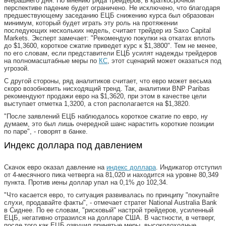
вчерашнего дня. По мнению ряда трейдеров, в краткосрочной
перспективе падение будет ограничено. Не исключено, что благодаря
предшествующему заседанию ЕЦБ снижению курса был образован
минимум, который будет играть эту роль на протяжении
последующих нескольких недель, считает трейдер из Saxo Capital
Markets. Эксперт замечает: "Рекомендую покупки на откатах вплоть
до $1,3600, короткое сжатие приведет курс к $1,3800". Тем не менее,
по его словам, если представители ЕЦБ усилят надежды трейдеров
на полномасштабные меры по
КС
, этот сценарий может оказаться под
угрозой.
С другой стороны, ряд аналитиков считает, что евро может весьма
скоро возобновить нисходящий тренд. Так, аналитики BNP Paribas
рекомендуют продажи евро на $1,3620, при этом в качестве цели
выступает отметка 1,3200, а стоп располагается на $1,3820.
"После заявлений ЕЦБ наблюдалось короткое сжатие по евро, ну
думаем, это был лишь очередной шанс нарастить короткие позиции
по паре", - говорят в банке.
Индекс доллара под давлением
Скачок евро оказал давление на
индекс доллара
. Индикатор отступил
от 4-месячного пика четверга на 81,020 и находится на уровне 80,349
пункта. Против иены доллар упал на 0,1% до 102,34.
"Что касается евро, то ситуация развивалась по принципу "покупайте
слухи, продавайте факты", - отмечает стратег National Australia Bank
в Сиднее. По ее словам, "рисковый" настрой трейдеров, усиленный
ЕЦБ, негативно отразился на долларе США. В частности, в четверг,
после того как ЕЦБ озвучил принятые меры, высокодоходные