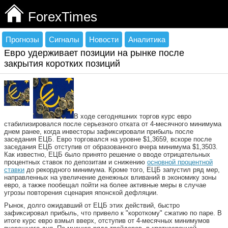
ForexTimes
Прогнозы
Сигналы
Новости
Аналитика
Евро удерживает позиции на рынке после
закрытия коротких позиций
В ходе сегодняшних торгов курс евро
стабилизировался после серьезного отката от 4-месячного минимума
днем ранее, когда инвесторы зафиксировали прибыль после
заседания ЕЦБ. Евро торговался на уровне $1,3659, вскоре после
заседания ЕЦБ отступив от образованного вчера минимума $1,3503.
Как известно, ЕЦБ было принято решение о вводе отрицательных
процентных ставок по депозитам и снижению
основной процентной
ставки
до рекордного минимума. Кроме того, ЕЦБ запустил ряд мер,
направленных на увеличение денежных вливаний в экономику зоны
евро, а также пообещал пойти на более активные меры в случае
угрозы повторения сценария японской дефляции.
Рынок, долго ожидавший от ЕЦБ этих действий, быстро
зафиксировал прибыль, что привело к "короткому" сжатию по паре. В
итоге курс евро взмыл вверх, отступив от 4-месячных минимумов