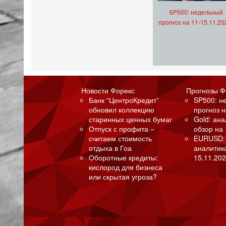
SP500: недельный
прогноз на 11-15.11.20
Новости Форекс
Прогнозы Ф
Банк “ЦентроКредит”
SP500: н
обновил коллекцию
прогноз н
старинных ценных бумаг
Gold: ан
Отпуск с профита –
обзор на 
считаем стоимость
EURUSD:
отдыха в Гоа
аналитик
Оборотные кредиты:
15.11.202
кислород для бизнеса
или скрытая угроза?