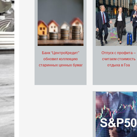
Банк “ЦентроКредит”
Отпуск с профита –
обновил коллекцию
считаем стоимость
старинных ценных бумаг
отдыха в Гоа