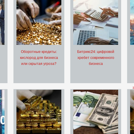
Оборотные кредиты:
Битрикс24: цифровой
кислород для бизнеса
хребет современного
или скрытая угроза?
бизнеса