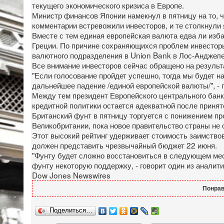
текущего экономического кризиса в Европе.
Министр финансов Японии намекнул в пятницу на то, 
комментарии встревожили инвесторов, и те столкнули
Вместе с тем единая европейская валюта едва ли изб
Греции. По причине сохраняющихся проблем инвесторы,
валютного подразделения в Union Bank в Лос-Анджел
Все внимание инвесторов сейчас обращено на результ
"Если голосование пройдет успешно, тогда мы будет н
дальнейшее падение /единой европейской валюты/", -
Между тем президент Европейского центрального банка
кредитной политики остается адекватной после приня
Британский фунт в пятницу торгуется с понижением пр
Великобритании, пока новое правительство страны не 
Этот высокий рейтинг удерживает стоимость заимств
должен представить чрезвычайный бюджет 22 июня.
"Фунту будет сложно восстановиться в следующем ме
фунту некоторую поддержку, - говорит один из аналит
Dow Jones Newswires
Понрав
Поделиться…