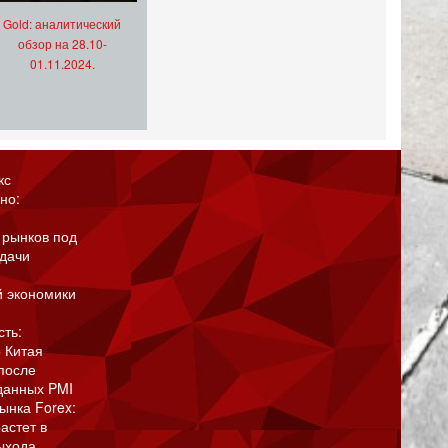
Gold: аналитический
обзор на 28.10-
01.11.2024.
кс
но:
 рынков под
адачи
й экономики
сть:
 Китая
после
данных PMI
ынка Forex:
астет в
ыхода