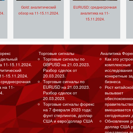
Gold: аналитический
EURUSD: среднесрочная
24.
обзор на 11-15.11.2024.
аналитика на 11-
15.11.2024.
орекс
Торговые сигналы
Аналитика Форе
едельный
Торговые сигналы по
Как это устрое
а 11-15.11.2024.
GBPUSD на 21.03.2023.
комплексные
алитический
Разбор сделок от
исследования
11-15.11.2024.
20.03.2023.
конкретные з
 среднесрочная
Торговые сигналы по
бизнеса
а на 11-
EURUSD на 21.03.2023.
Рост китайско
4.
Разбор сделок от
вызывает
20.03.2023.
обеспокоенно
Торговые сигналы форекс
правительство
на 7 февраля 2023 года:
вмешивается 
фунт стерлингов, доллар
сегодняшних 
США и евро/доллар США
Обновление р
доллар США р
преддверии в