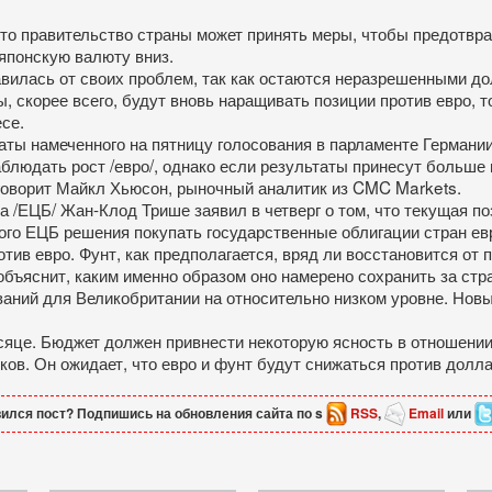
что правительство страны может принять меры, чтобы предотвр
 японскую валюту вниз.
авилась от своих проблем, так как остаются неразрешенными д
 скорее всего, будут вновь наращивать позиции против евро, т
есе.
аты намеченного на пятницу голосования в парламенте Германи
аблюдать рост /евро/, однако если результаты принесут больше
 говорит Майкл Хьюсон, рыночный аналитик из CMC Markets.
 /ЕЦБ/ Жан-Клод Трише заявил в четверг о том, что текущая п
того ЕЦБ решения покупать государственные облигации стран е
отив евро. Фунт, как предполагается, вряд ли восстановится о
объяснит, каким именно образом оно намерено сохранить за стр
ований для Великобритании на относительно низком уровне. Но
сяце. Бюджет должен привнести некоторую ясность в отношении
иков. Он ожидает, что евро и фунт будут снижаться против долл
ился пост? Подпишись на обновления сайта по s
RSS
,
Email
или