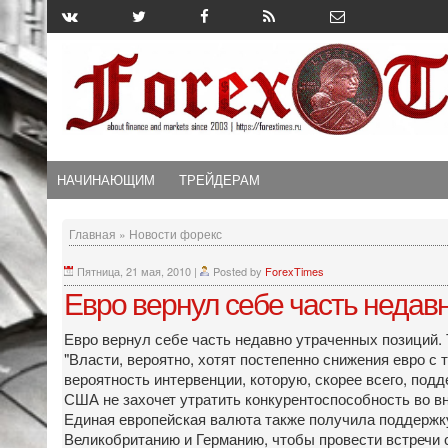
НАЧИНАЮЩИМ
ТРЕЙДЕРАМ
Главная
»
Новости форекс
Пятница, 21 мая, 2010
|
Posted by
ForexTimes
Евро вернул себе часть недав
Евро вернул себе часть недавно утраченных позиций.
"Власти, вероятно, хотят постепенно снижения евро с 
вероятность интервенции, которую, скорее всего, по
США не захочет утратить конкурентоспособность во вн
Единая европейская валюта также получила поддержку
Великобританию и Германию, чтобы провести встречи