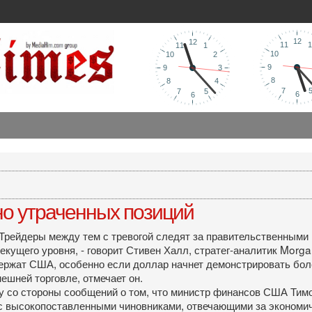
но утраченных позиций
 Трейдеры между тем с тревогой следят за правительственным
текущего уровня, - говорит Стивен Халл, стратег-аналитик Morg
ддержат США, особенно если доллар начнет демонстрировать бол
ешней торговле, отмечает он.
 со стороны сообщений о том, что министр финансов США Тимо
 с высокопоставленными чиновниками, отвечающими за экономи