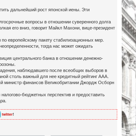
атить дальнейший рост японской иены. Эти
олгосрочные вопросы в отношении суверенного долга
олкая его вниз, говорит Майкл Махони, вице-президент
и по европейскому пакету стабилизационных мер.
 неопределенности, тогда нас может ожидать
озиция центрального банка в отношении денежно-
врозоны.
т падения, наблюдавшего после всеобщих выборов в
аной столь важный для нее кредитный рейтинг ААА.
вый министр финансов Великобритании Джордж Осборн
 налогово-бюджетных перспектив и предоставить
ара.
twitter
!