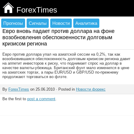
ForexTimes
Прогнозы
Сигналы
Новости
Аналитика
Евро вновь падает против доллара на фоне
возобновления обеспокоенности долговым
кризисом региона
Евро против доллара упал на азиатской сессии на 0,2%, так как
возобновившаяся обеспокоенность долговым кризисом региона давит
на аппетит инвесторов к риску, что поднимает спрос на доллар в
качестве валюты-убежища. Британский фунт мало изменился в цене
на азиатских торгах, а пары EUR/USD и GBP/USD по-прежнему
продолжают торговаться во флэте.
By
ForexTimes
on 25.06.2010 · Posted in
Новости форекс
Be the first to
post a comment
.