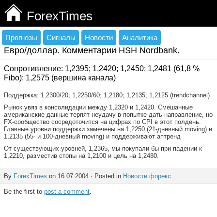
ForexTimes
Прогнозы
Сигналы
Новости
Аналитика
Евро/доллар. Комментарии HSH Nordbank.
Сопротивление: 1,2395; 1,2420; 1,2450; 1,2481 (61,8 %
Fibo); 1,2575 (вершина канала)
Поддержка: 1,2300/20; 1,2250/60; 1,2180; 1,2135; 1,2125 (trendchannel)
Рынок увяз в консолидации между 1,2320 и 1,2420. Смешанные
американские данные терпят неудачу в попытке дать направление, но
FX-сообщество сосредоточится на цифрах по CPI в этот полдень.
Главные уровни поддержки замечены на 1,2250 (21-дневный moving) и
1,2135 (55- и 100-дневный moving) и поддерживают аптренд
От существующих уровней, 1,2365, мы покупали бы при падении к
1,2210, разместив стопы на 1,2100 и цель на 1,2480.
By
ForexTimes
on 16.07.2004 · Posted in
Новости форекс
Be the first to
post a comment
.