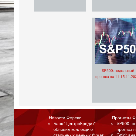
SP500: недельный
прогноз на 11-15.11.20
Новости Форекс
Прогнозы Ф
Банк “ЦентроКредит”
SP500: н
обновил коллекцию
прогноз н
старинных ценных бумаг
Gold: ан