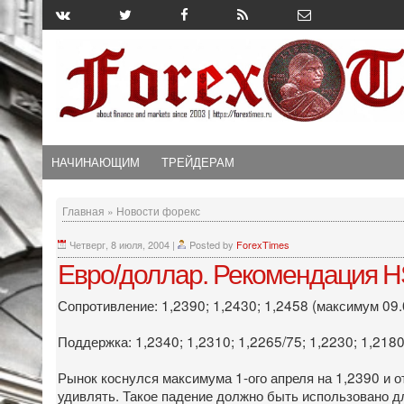
НАЧИНАЮЩИМ
ТРЕЙДЕРАМ
Главная
»
Новости форекс
Четверг, 8 июля, 2004
|
Posted by
ForexTimes
Евро/доллар. Рекомендация H
Сопротивление: 1,2390; 1,2430; 1,2458 (максимум 09.0
Поддержка: 1,2340; 1,2310; 1,2265/75; 1,2230; 1,218
Рынок коснулся максимума 1-ого апреля на 1,2390 и о
удивлять. Такое падение должно быть использовано д