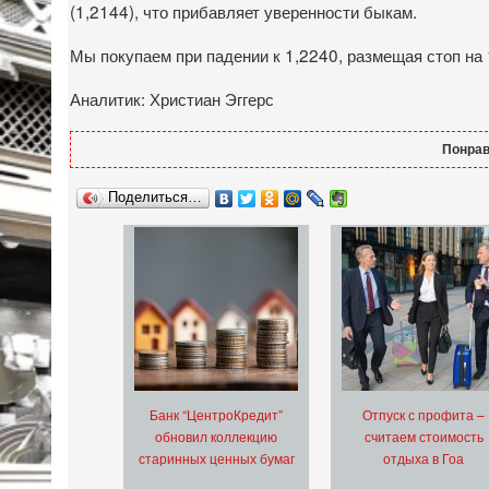
(1,2144), что прибавляет уверенности быкам.
Мы покупаем при падении к 1,2240, размещая стоп на 
Аналитик: Христиан Эггерс
Понрав
Поделиться…
Банк “ЦентроКредит”
Отпуск с профита –
обновил коллекцию
считаем стоимость
старинных ценных бумаг
отдыха в Гоа