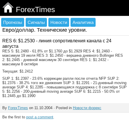
ForexTimes
Прогнозы
Сигналы
Новости
Аналитика
Евро/доллар. Технические уровни.
RES 6: $1.2530 - линия сопротивления канала с 24
августа
RES 5: $1.2480 - 61.8% от $1.1760 до $1.2929 RES 4: $1.2460 -
максимум 19 июля RES 3: $1.2450 - вершина дневного Bollinger RES
2: $1.2445 - дневной максимум 30 сентября RES 1: $1.2432 -
максимум 8 октября
Текущая: $1.2412
SUP 1: $1.2397 - 23.6% коррекции ралли после отчета NFP SUP 2:
$1.2376 - 38.2% того же движения SUP 3: $1.2291 - 21-дневный moving
average SUP 4: $1.2285 - повышающаяся поддержка с 8 сентября SUP
5: $1.2256 - 200-дневный moving average SUP 6: $1.2215 - 50.0% от
$1.2445 до $1.1990
By
ForexTimes
on 11.10.2004 · Posted in
Новости форекс
Be the first to
post a comment
.