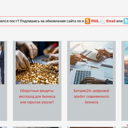
ился пост? Подпишись на обновления сайта по s
RSS
,
Email
или
Оборотные кредиты:
Битрикс24: цифровой
кислород для бизнеса
хребет современного
или скрытая угроза?
бизнеса