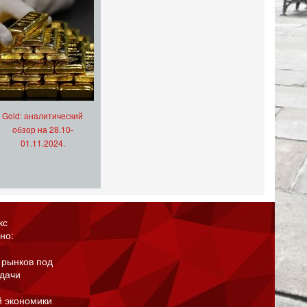
Gold: аналитический
обзор на 28.10-
01.11.2024.
кс
но:
 рынков под
адачи
й экономики