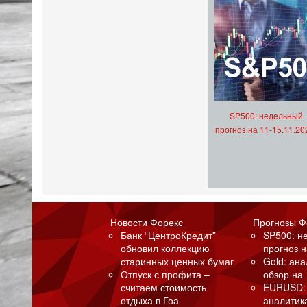
SP500: недельный
прогноз на 11-15.11.20
Новости Форекс
Прогнозы Ф
Банк “ЦентроКредит”
SP500: н
обновил коллекцию
прогноз н
старинных ценных бумаг
Gold: ан
Отпуск с профита –
обзор на 
считаем стоимость
EURUSD:
отдыха в Гоа
аналитик