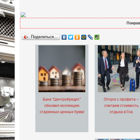
Понрав
Поделиться…
Банк “ЦентроКредит”
Отпуск с профита –
обновил коллекцию
считаем стоимость
старинных ценных бумаг
отдыха в Гоа