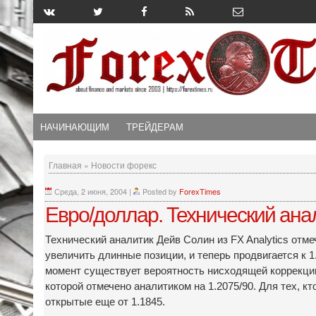
НАЧИНАЮЩИМ
ТРЕЙДЕРАМ
Главная
»
Новости форекс
Среда, 2 июня, 2004
|
Posted by
ForexTimes
Евро/доллар. Технический анал
Технический аналитик Дейв Солин из FX Analytics отме
увеличить длинные позиции, и теперь продвигается к 1
момент существует вероятность нисходящей коррекции
которой отмечено аналитиком на 1.2075/90. Для тех, 
открытые еще от 1.1845.