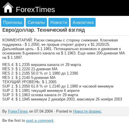
ForexTimes
Прогнозы
Сигналы
Новости
Аналитика
Евро/доллар. Технический взгляд
КОММЕНТАРИЙ: Риски смещены с сторону снижения. Ключевая
поддержка - $ 1.2050, ее прорыв откроет дорогу к $1.2020/25.
Дальнейшая цель - $ 1.1981. Потенциально возможно и движение к
основанию 8-дневного канала на $ 1.1963. Еще ниже 200-дневная МА
на $ 1.1897.
RES 4: $ 1.2335 вершина канала от 29 марта
RES 3: $ 1.2220 21-дневная МА
RES 2: $ 1.2185 50.0 % от 1.1980 до 1.2390
RES 1: $ 1.2140 5-дневная МА
ТЕКУЩИЙ УРОВЕНЬ: $ 1.2065
SUP 1: $ 1.2050 61.8 % от 1.2140 до 1.1980 и часовой минимум
SUP 2: $ 1.1981 текущий минимум 6 апреля
SUP 3: $ 1.1963 основа канала от 29 марта
SUP 4: $ 1.1945 минимум 2 декабря 2003, максимум 26 ноября 2003
By
ForexTimes
on 07.04.2004 · Posted in
Новости форекс
Be the first to
post a comment
.