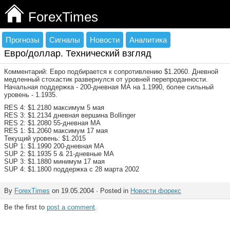
ForexTimes
Прогнозы
Сигналы
Новости
Аналитика
Евро/доллар. Технический взгляд
Комментарий: Евро подбирается к сопротивлению $1.2060. Дневной
медленный стохастик развернулся от уровней перепроданности.
Начальная поддержка - 200-дневная МА на 1.1990, более сильный
уровень - 1.1935.
RES 4: $1.2180 максимум 5 мая
RES 3: $1.2134 дневная вершина Bollinger
RES 2: $1.2080 55-дневная МА
RES 1: $1.2060 максимум 17 мая
Текущий уровень: $1.2015
SUP 1: $1.1990 200-дневная МА
SUP 2: $1.1935 5 & 21-дневные МА
SUP 3: $1.1880 минимум 17 мая
SUP 4: $1.1800 поддержка с 28 марта 2002
By
ForexTimes
on 19.05.2004 · Posted in
Новости форекс
Be the first to
post a comment
.