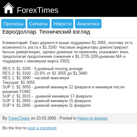
ForexTimes
Прогнозы
Сигналы
Новости
Аналитика
Евро/доллар. Технический взгляд
Комментарий. Евро держится выше поддержки $1.3055, поэтому есть
возможность роста к $1.3160. Часовые индикаторы демонстрируют
бычью дивергенцию, однако дневные по-прежнему указывают вниз,
предполагая продолжение снижения к $1.2735 (200-дневная МА и
поддержка с минимума марта 2002).
RES 3: $1.3205 - 5-дневный moving average
RES 2: $1.3160 - 23.6% от $1.3055 до $1.3480
RES 1: $1.3090 - часовой максимум
Текущая: $1.3055
SUP 1: $1.3055 - дневной минимум 22 февраля и минимум после
решения FOMC
SUP 2: $1.3015 - дневной минимум 17 февраля
SUP 3: $1.2955 - дневной минимум 15 февраля
SUP 4: $1.2845 - дневной минимум 11 февраля
By
ForexTimes
on 23.03.2005 · Posted in
Новости форекс
Be the first to
post a comment
.