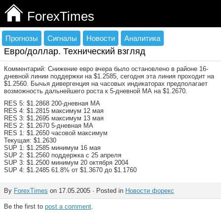
ForexTimes
Прогнозы
Сигналы
Новости
Аналитика
Евро/доллар. Технический взгляд
Комментарий: Снижение евро вчера было остановлено в районе 16-
дневной линии поддержки на $1.2585, сегодня эта линия проходит на
$1.2560. Бычья дивергенция на часовых индикаторах предполагает
возможность дальнейшего роста к 5-дневной МА на $1.2670.
RES 5: $1.2868 200-дневная МА
RES 4: $1.2815 максимум 12 мая
RES 3: $1.2695 максимум 13 мая
RES 2: $1.2670 5-дневная МА
RES 1: $1.2650 часовой максимум
Текущая: $1.2630
SUP 1: $1.2585 минимум 16 мая
SUP 2: $1.2560 поддержка с 25 апреля
SUP 3: $1.2500 минимум 20 октября 2004
SUP 4: $1.2485 61.8% от $1.3670 до $1.1760
By
ForexTimes
on 17.05.2005 · Posted in
Новости форекс
Be the first to
post a comment
.