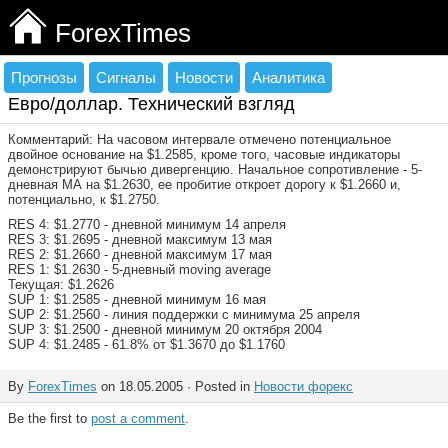
ForexTimes
Прогнозы
Сигналы
Новости
Аналитика
Евро/доллар. Технический взгляд
Комментарий: На часовом интервале отмечено потенциальное
двойное основание на $1.2585, кроме того, часовые индикаторы
демонстрируют бычью дивергенцию. Начальное сопротивление - 5-
дневная МА на $1.2630, ее пробитие откроет дорогу к $1.2660 и,
потенциально, к $1.2750.
RES 4: $1.2770 - дневной минимум 14 апреля
RES 3: $1.2695 - дневной максимум 13 мая
RES 2: $1.2660 - дневной максимум 17 мая
RES 1: $1.2630 - 5-дневный moving average
Текущая: $1.2626
SUP 1: $1.2585 - дневной минимум 16 мая
SUP 2: $1.2560 - линия поддержки с минимума 25 апреля
SUP 3: $1.2500 - дневной минимум 20 октября 2004
SUP 4: $1.2485 - 61.8% от $1.3670 до $1.1760
By
ForexTimes
on 18.05.2005 · Posted in
Новости форекс
Be the first to
post a comment
.