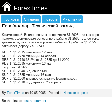
ForexTimes
Прогнозы
Сигналы
Новости
Аналитика
Евро/доллар. Технический взгляд
Комментарий: Вполне возможно пробитие $1.2695, так как евро,
похоже, сформировал основание в районе $1.2585. Более того,
дневные индикаторы настороены по-бычьи. Пробитие $1.2695
открывает дорогу к $1.2740.
RES 4: $1.2815 максимум 12 мая
RES 3: $1.2770 минимум 14 апреля
RES 2: $1.2740 38.2% от $1.2585 до $1.2990
RES 1: $1.2695 максимум 13 мая
Текущая: $1.2665
SUP 1: $1.2640 5-дневная МА
SUP 2: $1.2585 минимум 16 мая
SUP 3: $1.2560 дневное основание Боллинджера
SUP 4: $1.2510 поддержка с 25 апреля
By
ForexTimes
on 19.05.2005 · Posted in
Новости форекс
Be the first to
post a comment
.