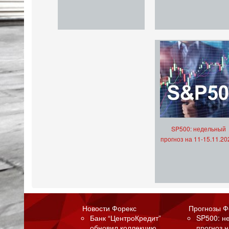
SP500: недельный
прогноз на 11-15.11.20
Новости Форекс
Прогнозы Ф
Банк “ЦентроКредит”
SP500: н
обновил коллекцию
прогноз н