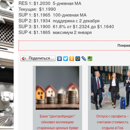
RES 1: $1.2030 5-дневная МА
Текущая: $1.1990
SUP 1: $1.1965 100-дневная МА
SUP 2: $1.1934 поддержка с 2 декабря
SUP 3: $1.1900 61.8% oт $1.2324 дo $1.1640
SUP 4: $1.1865 максимум 2 января
Понрав
Поделиться…
Банк “ЦентроКредит”
Отпуск с профита –
обновил коллекцию
считаем стоимость
старинных ценных бумаг
отдыха в Гоа