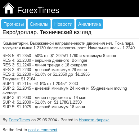
ForexTimes
Прогнозы
Сигналы
Новости
Аналитика
Евро/доллар. Технический взгляд
Комментарий. Выраженной направленности движения нет. Пока пара
торгуется выше 1.2130 более вероятен рост. Начальная цель - 1.2240.
RES 5: $1.2350 - 50% от $1.2925/1.1760 и максимум 8 июня
RES 4: $1.2330 - вершина дневного Bollinger
RES 3: $1.2240 - линия тренда с 18 февраля
RES 2: $1.2230 - дневной максимум 28 июня
RES 1: $1.2200 - 61.8% от $1.2350 до $1.1955
Текущая: $1.2164
SUP 1: $1.2115 - 61.8% от 1.2045/1.2230
SUP 2: $1.2045 - дневной минимум 24 июня и 55-дневный moving
average
SUP 3: $1.2030 - линия поддержки с 14 мая
SUP 4: $1.2000 - 61.8% от $1.1780/1.2350
SUP 5: $1.1975 - дневной минимум 18 июня
By
ForexTimes
on 29.06.2004 · Posted in
Новости форекс
Be the first to
post a comment
.