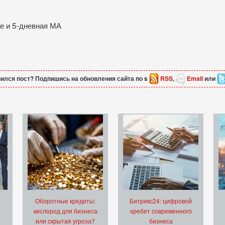
ке и 5-дневная МА
ился пост? Подпишись на обновления сайта по s
RSS
,
Email
или
Оборотные кредиты:
Битрикс24: цифровой
кислород для бизнеса
хребет современного
или скрытая угроза?
бизнеса