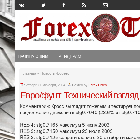
НАЧИНАЮЩИМ
ТРЕЙДЕРАМ
Главная
»
Новости форекс
Четверг, 30 декабря, 2004
|
Posted by
ForexTimes
Евро/фунт. Технический взгляд
Комментарий: Кросс выглядит тяжелым и тестирует по
продолжение движения к stg0.7040 (23.6% от stg0.710
RES 4: stg0.7165 максимум 5 июня 2003
RES 3: stg0.7150 максимум 23 июля 2003
RES 2: stg0.7125 сопротивление с 20 октября и макс