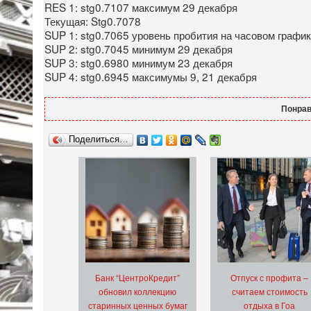
RES 1: stg0.7107 максимум 29 декабря
Текущая: Stg0.7078
SUP 1: stg0.7065 уровень пробития на часовом графи
SUP 2: stg0.7045 минимум 29 декабря
SUP 3: stg0.6980 минимум 23 декабря
SUP 4: stg0.6945 максимумы 9, 21 декабря
Понрав
Поделиться…
Банк “ЦентроКредит”
Отпуск с профита –
обновил коллекцию
считаем стоимость
старинных ценных бумаг
отдыха в Гоа