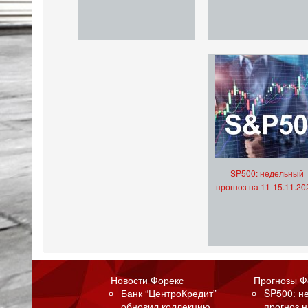
SP500: недельный
прогноз на 11-15.11.20
Новости Форекс
Прогнозы Ф
Банк “ЦентроКредит”
SP500: н
обновил коллекцию
прогноз н