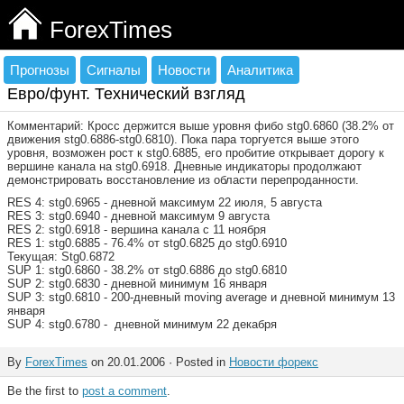
ForexTimes
Прогнозы
Сигналы
Новости
Аналитика
Евро/фунт. Технический взгляд
Комментарий: Кросс держится выше уровня фибо stg0.6860 (38.2% от
движения stg0.6886-stg0.6810). Пока пара торгуется выше этого
уровня, возможен рост к stg0.6885, его пробитие открывает дорогу к
вершине канала на stg0.6918. Дневные индикаторы продолжают
демонстрировать восстановление из области перепроданности.
RES 4: stg0.6965 - дневной максимум 22 июля, 5 августа
RES 3: stg0.6940 - дневной максимум 9 августа
RES 2: stg0.6918 - вершина канала с 11 ноября
RES 1: stg0.6885 - 76.4% от stg0.6825 до stg0.6910
Текущая: Stg0.6872
SUP 1: stg0.6860 - 38.2% от stg0.6886 до stg0.6810
SUP 2: stg0.6830 - дневной минимум 16 января
SUP 3: stg0.6810 - 200-дневный moving average и дневной минимум 13
января
SUP 4: stg0.6780 - дневной минимум 22 декабря
By
ForexTimes
on 20.01.2006 · Posted in
Новости форекс
Be the first to
post a comment
.