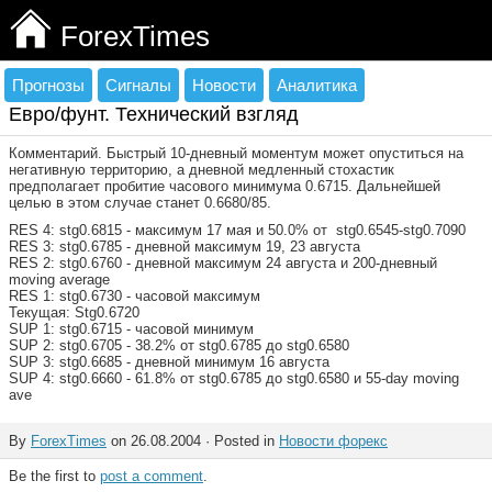
ForexTimes
Прогнозы
Сигналы
Новости
Аналитика
Евро/фунт. Технический взгляд
Комментарий. Быстрый 10-дневный моментум может опуститься на
негативную территорию, а дневной медленный стохастик
предполагает пробитие часового минимума 0.6715. Дальнейшей
целью в этом случае станет 0.6680/85.
RES 4: stg0.6815 - максимум 17 мая и 50.0% от stg0.6545-stg0.7090
RES 3: stg0.6785 - дневной максимум 19, 23 августа
RES 2: stg0.6760 - дневной максимум 24 августа и 200-дневный
moving average
RES 1: stg0.6730 - часовой максимум
Текущая: Stg0.6720
SUP 1: stg0.6715 - часовой минимум
SUP 2: stg0.6705 - 38.2% от stg0.6785 до stg0.6580
SUP 3: stg0.6685 - дневной минимум 16 августа
SUP 4: stg0.6660 - 61.8% от stg0.6785 до stg0.6580 и 55-day moving
ave
By
ForexTimes
on 26.08.2004 · Posted in
Новости форекс
Be the first to
post a comment
.