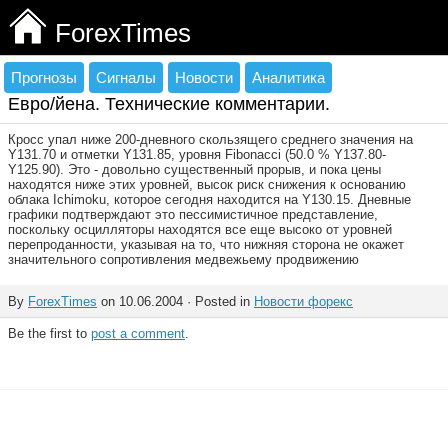
ForexTimes
Прогнозы
Сигналы
Новости
Аналитика
Евро/йена. Технические комментарии.
Кросс упал ниже 200-дневного скользящего среднего значения на
Y131.70 и отметки Y131.85, уровня Fibonacci (50.0 % Y137.80-
Y125.90). Это - довольно существенный прорыв, и пока цены
находятся ниже этих уровней, высок риск снижения к основанию
облака Ichimoku, которое сегодня находится на Y130.15. Дневные
графики подтверждают это пессимистичное представление,
поскольку осцилляторы находятся все еще высоко от уровней
перепроданности, указывая на то, что нижняя сторона не окажет
значительного сопротивления медвежьему продвижению
By
ForexTimes
on 10.06.2004 · Posted in
Новости форекс
Be the first to
post a comment
.