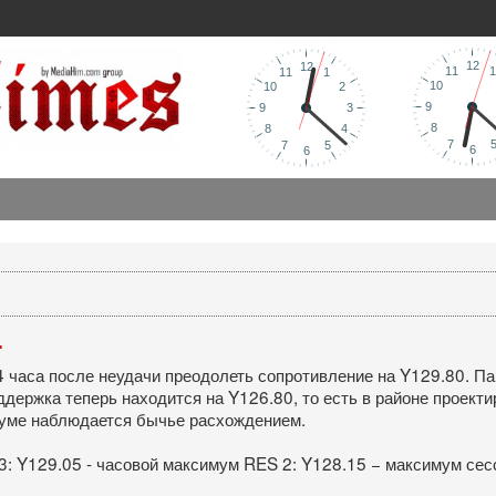
.
4 часа после неудачи преодолеть сопротивление на Y129.80. П
держка теперь находится на Y126.80, то есть в районе проект
туме наблюдается бычье расхождением.
3: Y129.05 - часовой максимум RES 2: Y128.15 − максимум сес