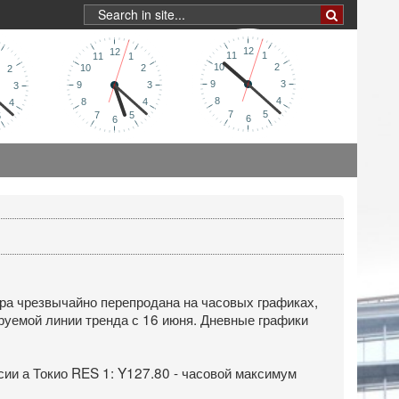
ара чрезвычайно перепродана на часовых графиках,
ируемой линии тренда с 16 июня. Дневные графики
сии а Токио RES 1: Y127.80 - часовой максимум