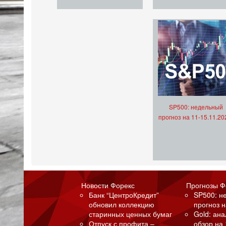
SP500: недельный
прогноз на 11-15.11.20
Новости Форекс
Прогнозы Ф
Банк “ЦентроКредит”
SP500: н
обновил коллекцию
прогноз н
старинных ценных бумаг
Gold: ан
Отпуск с профита –
обзор на 