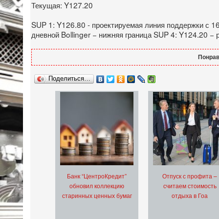
Текущая: Y127.20
SUP 1: Y126.80 - проектируемая линия поддержки с 1
дневной Bollinger − нижняя граница SUP 4: Y124.20 −
Понрав
Поделиться…
Банк “ЦентроКредит”
Отпуск с профита –
обновил коллекцию
считаем стоимость
старинных ценных бумаг
отдыха в Гоа