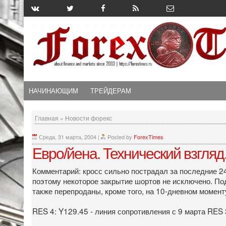
НАЧИНАЮЩИМ
ТРЕЙДЕРАМ
Главная
»
Новости форекс
Среда, 31 марта, 2004
|
Posted by
ForexTimes
Евро/йена. Технический взгляд
Комментарий: кросс сильно пострадал за последние 2
поэтому некоторое закрытие шортов не исключено. Под
также перепроданы, кроме того, на 10-дневном момен
RES 4: Y129.45 - линия сопротивления с 9 марта RES 