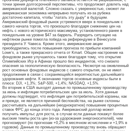
точки зрения долгосрочной перспективы, что продолжает довлеть над
американской валютой. Сложно сказать с уверенностью, сможет ли
американская экономика непрерывно получать из-за рубежа
достаточно капитала, чтобы "латать эту дыру" в будущем.
Американский фондовый рынок устремился вверх в понедельник с
самого начала торгов, что произошло благодаря снижению цен на
нефть с нового исторического максимума, установленного ранее в
понедельник на уровне $47 за баррель. Разрядить ситуацию на
нефтяном рынке помогла победа на референдуме в Венесуэле
президента У. Чавеса. Кроме этого, американские акции
приободрились после повышения прогноза по прибыли компанией
Lowe’s, а также прекрасного отчета от Kmart. Общее настроение на
фондовом рынке улучшилось также благодаря тому, что открытие
Олимпийских Игр в Афинах прошло без инцидентов, что снизило
опасения за геополитическую безопасность. Несмотря на оживленный
рост основных фондовых индексов с самого открытия, он не имел
продолжения в связи с сохраняющейся вероятностью дальнейшего
удорожания нефти. К окончанию торгов основные индексы были в
плюсе: DJI, +1,3%; S&P-500, +1,4%; NASDAQ, +1,5%.
Во вторник в США выходят данные по промышленному производству
за июнь и инфляции потребительских цен за июль. Хотя данные
должны подтвердит, что инфляция цен потребительской корзины, как
и прежде, не является причиной беспокойства, на рынке склонны
рассчитывать на дальнейшее (неоднократное) повышение процентных
ставок ФРС до конца этого года. Американский доллар может
получить импульс для роста, в случае если данные покажут более
высокие темпы роста цен (из-за удорожания энергоносителей), чем
прогнозируют (по прогнозам +0,2% в месячном исчислении и +1,9% в
годовом). Данные по промышленному производству вновь обращают