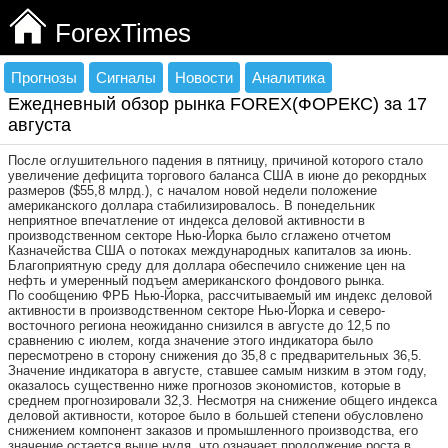
ForexTimes
Прогнозы
Сигналы
Новости
Аналитика
Ежедневный обзор рынка FOREX(ФОРЕКС) за 17
августа
После оглушительного падения в пятницу, причиной которого стало
увеличение дефицита торгового баланса США в июне до рекордных
размеров ($55,8 млрд.), с началом новой недели положение
американского доллара стабилизировалось. В понедельник
неприятное впечатление от индекса деловой активности в
производственном секторе Нью-Йорка было сглажено отчетом
Казначейства США о потоках международных капиталов за июнь.
Благоприятную среду для доллара обеспечило снижение цен на
нефть и умеренный подъем американского фондового рынка.
По сообщению ФРБ Нью-Йорка, рассчитываемый им индекс деловой
активности в производственном секторе Нью-Йорка и северо-
восточного региона неожиданно снизился в августе до 12,5 по
сравнению с июлем, когда значение этого индикатора было
пересмотрено в сторону снижения до 35,8 с предварительных 36,5.
Значение индикатора в августе, ставшее самым низким в этом году,
оказалось существенно ниже прогнозов экономистов, которые в
среднем прогнозировали 32,3. Несмотря на снижение общего индекса
деловой активности, которое было в большей степени обусловлено
снижением компонент заказов и промышленного производства, его
значение остается выше нуля, что означает продолжение роста в