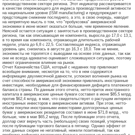
производственном секторе региона. Этот индикатор рассматривается
в качестве опережающего для индекса производственной активности
на национальном уровне (ISM manufacturing) и предупреждает о
предстоящем снижении последнего, а это, в свою очередь, наводит
на неприятную мысль о том, что "пробуксовка" американской
экономики в июне может оказаться больше, чем временное явление.
Неясной остается ситуация с занятостью в производственном секторе
региона, так как описывающая ее компонента, выросла до 17,0 с 13,1,
в то время как компонента, отражающая длительность рабочей
недели, упала до 6,8 с 22,5. Составляющая индекса, отражающая
уровень цен, снизилась в августе до 16,3 с 18,0. Тем не менее,
экономисты не торопятся с выводами на основе этих данных, так как
они не всегда адекватно оценивают сложившуюся ситуацию, поэтому
имеют ограниченное влияние на рынок.
Отчет Казначейства США, который с недавних пор привлекает
всеобщее внимание, несмотря на то, что в нем содержится
информацию двухмесячной давности, успокоил волнения рынка на
счет способности американской экономики привлекать иностранные
инвестиции, необходимые для финансирования дефицита платежного
баланса страны. По данным этого отчета, нетто-приток иностранного
капитала в американские ценные бумаги составил в июне $85,5 млрд.
против $62,4 млрд. в мае, что свидетельствует о растущем интересе
иностранных инвесторов к американским активам. При этом, нетто-
объем покупки иностранными инвесторами долгосрочных ценных
бумаг у американских резидентов составил в июне $71,8 млрд., что
больше, чем в мае $65,2 млрд. После публикации этого отчета,
доллар смог вернуть часть (небольшую) своих позиций, утерянных
после публикации торгового баланса в пятницу. Однако эффект от
этих данных скорее не негативный, нежели позитивный, так как
проблема дефицита платежного баланса остается не разрешенной, с