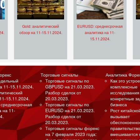
Gold: аналитический
EURUSD: среднесрочная
24.
обзор на 11-15.11.2024.
аналитика на 11-
15.11.2024.
орекс
Торговые сигналы
Аналитика Форе
едельный
Торговые сигналы по
Как это устрое
а 11-15.11.2024.
GBPUSD на 21.03.2023.
комплексные
алитический
Разбор сделок от
исследования
11-15.11.2024.
20.03.2023.
конкретные з
 среднесрочная
Торговые сигналы по
бизнеса
а на 11-
EURUSD на 21.03.2023.
Рост китайско
4.
Разбор сделок от
вызывает
20.03.2023.
обеспокоенно
Торговые сигналы форекс
правительство
на 7 февраля 2023 года:
вмешивается 