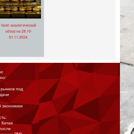
Gold: аналитический
обзор на 28.10-
01.11.2024.
кс
но:
 рынков под
адачи
й экономики
сть:
 Китая
после