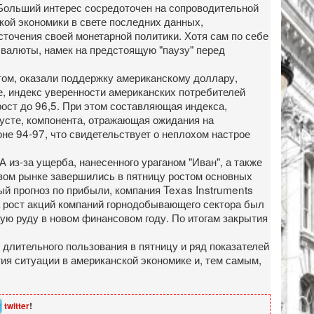
 Больший интерес сосредоточен на сопроводительной
кой экономики в свете последних данных,
сточения своей монетарной политики. Хотя сам по себе
 валюты, намек на предстоящую "паузу" перед
том, оказали поддержку американскому доллару,
е, индекс уверенности американских потребителей
 рост до 96,5. При этом составляющая индекса,
усте, компонента, отражающая ожидания на
оне 94-97, что свидетельствует о неплохом настрое
з-за ущерба, нанесенного ураганом "Иван", а также
вом рынке завершились в пятницу ростом основных
ый прогноз по прибыли, компания Texas Instruments
 рост акций компаний горнодобывающего сектора был
ю руду в новом финансовом году. По итогам закрытия
длительного пользования в пятницу и ряд показателей
тия ситуации в американской экономике и, тем самым,
twitter
!