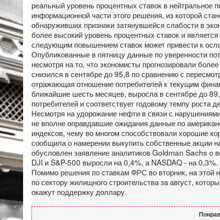
реальный уровень процентных ставок в нейтральное п
информационной части этого решения, из которой ста
обнаруживших признаки затянувшейся слабости в эконо
более высокий уровень процентных ставок и является
следующим повышением ставок может привести к осл
Опубликованные в пятницу данные по уверенности пот
несмотря на то, что экономисты прогнозировали более
снизился в сентябре до 95,8 по сравнению с пересмотр
отражающая отношение потребителей к текущим финанс
ближайшие шесть месяцев, выросла в сентябре до 89,4
потребителей и соответствует годовому темпу роста 
Несмотря на удорожание нефти в связи с нарушениям
не вполне оправдавшие ожидания данные по американ
индексов, чему во многом способствовали хорошие кор
сообщила о намерении выкупить собственные акции н
обусловлен заявление аналитиков Goldman Sachs о в
DJI и S&P-500 выросли на 0,4%, а NASDAQ - на 0,3%.
Помимо решения по ставкам ФРС во вторник, на этой 
по сектору жилищного строительства за август, котор
окажут поддержку доллару.
Понрав