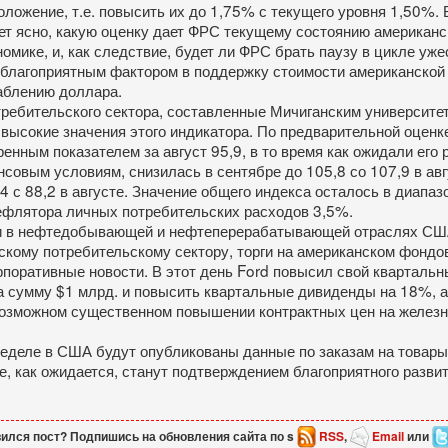
оложение, т.е. повысить их до 1,75% с текущего уровня 1,50%.
нет ясно, какую оценку дает ФРС текущему состоянию американс
мике, и, как следствие, будет ли ФРС брать паузу в цикле уже
 благоприятным фактором в поддержку стоимости американской
аблению доллара.
ребительского сектора, составленные Мичиганским университе
 высокие значения этого индикатора. По предварительной оценк
енным показателем за август 95,9, в то время как ожидали его
овым условиям, снизилась в сентябре до 105,8 со 107,9 в авг
 с 88,2 в августе. Значение общего индекса осталось в диапаз
дефлятора личных потребительских расходов 3,5%.
и в нефтедобывающей и нефтеперерабатывающей отраслях США и
скому потребительскому сектору, торги на американском фондо
поративные новости. В этот день Ford повысил свой квартальн
а сумму $1 млрд. и повысить квартальные дивиденды на 18%, а
озможном существенном повышении контрактных цен на железну
неделе в США будут опубликованы данные по заказам на товары 
ые, как ожидается, станут подтверждением благоприятного разви
ился пост? Подпишись на обновления сайта по s
RSS
,
Email
или