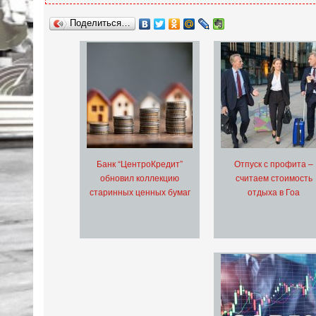
Поделиться…
Банк “ЦентроКредит”
Отпуск с профита –
обновил коллекцию
считаем стоимость
старинных ценных бумаг
отдыха в Гоа