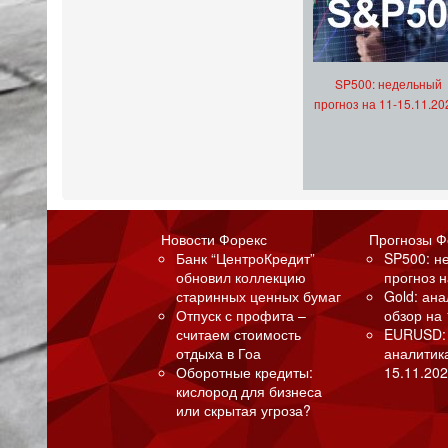
SP500: недельный
прогноз на 11-15.11.20
Новости Форекс
Прогнозы Ф
Банк “ЦентроКредит”
SP500: н
обновил коллекцию
прогноз н
старинных ценных бумаг
Gold: ан
Отпуск с профита –
обзор на 
считаем стоимость
EURUSD:
отдыха в Гоа
аналитик
Оборотные кредиты:
15.11.202
кислород для бизнеса
или скрытая угроза?