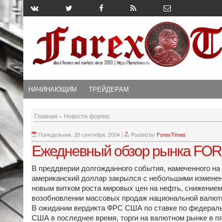
НАЧИНАЮЩИМ
ТРЕЙДЕРАМ
Главная
»
Новости форекс
Понедельник, 20 сентября, 2004
|
Posted by
ForexTimes
Ежедневный обзор рынка FOR
В преддверии долгожданного события, намеченного на
американский доллар закрылся с небольшими изменен
новым витком роста мировых цен на нефть, снижение
возобновлении массовых продаж национальной валют
В ожидании вердикта ФРС США по ставке по федерал
США в последнее время, торги на валютном рынке в п