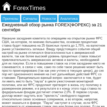
ForexTimes
Прогнозы
Сигналы
Новости
Аналитика
Ежедневный обзор рынка FOREX(ФОРЕКС) за 21
сентября
Накануне заседания комитета по операциям на открытом рынке ФРС
США, на котором, по мнению большинства, основная процентная
ставка будет повышена на 25 базисных пункта до 1,75%, на валютном
рынке установилось затишье. Ввиду предстоящего события общий
настрой на рынке отличался благосклонностью к американской
валюте, так как более высокий уровень процентных ставок повысит
привлекательность американских активов и валюты, необходимой
для их покупки. Если в повышении ставок на этом заседании никто не
сомневается, в связи с чем, само по себе такое решение может быть
просто проигнорировано (так как уже учтено в текущих ценах), до сих
пор нет однозначного мнения на счет дальнейших действий ФРС со
ставками. Принципиально важный вопрос заключается в том, будет
ли иметь место быть "пауза" в цикле ужесточения монетарной
политики, или же ФРС продолжит претворят в жизнь эту политику в
размеренном режиме, и в результате в к концу этого года ставка по
федеральным фондам достигнет отметки 2,0%. В первом случае,
доллар может ощутить всю "прелесть" свободного падения
относительно своих основных соперников, а во втором, напротив,
может оказаться в фаворе. "Пауза" наступит в случае, если ФРС
воздержится от изменения ставок два или более раз подряд. Если же