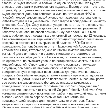
ставка не будет повышена только на одном заседании, это будет
вписываться в рамки размеренного подхода. Вывод о том, что это за
случай, будет сделан на основе тона информационной части, которая
будет сопровождать это решение, а именно, что скажет ФРС о
"слабой полосе" американской экономики: завершилась она или нет.
<BR>Выступая в Национальном Пресс Клубе в понедельник, министр
финансов США Дж. Сноу выразил уверенность в том, что экономика
США снова нашла опору и движется в правильном направлении. В
качестве обоснования своей позиции Сноу сослался на 1,7 млн.
новых рабочих мест, созданных экономикой за последние 12 месяцев.
Его комментарии лишь еще немного "сконцентрировали" позитивный
настрой по отношению к американской валюте. <BR>Также в
понедельник был опубликован отчет Национальной Ассоциации
Строителей США, которые однако не имели заметно влияния на
рынок. Индекс активности в секторе жилищного строительства
снизился в сентябре до 68 с 71 в августе, оставаясь, тем не менее,
на сравнительно высоком уровне по историческим меркам и выше
годовой средней. Строители оптимистично оценивают текущую
ситуацию, ссылаясь на высокий спрос на новое жилье, что
свидетельствует о хороших перспективах для увеличения объема
продаж в ближайшие месяцы, а также является признаком здоровья
экономики в целом. <BR>После нескольких несмелых попыток роста,
все основные американские фондовые индексы закрылись в
понедельник со снижением. "Голубые фишки" были "придавлены"
негативными новостями от компаний Colgate-Palmolive Unilever. Обе
компании снизили свои прогнозы по прибыли на текущий квартал, чем
вызвали опасения за перспективы остальных компаний-
производителей товаров для потребительского сектора. Также
неприятным сюрпризом в понедельник стало снижение рейтингов
Citigroup (со стороны Merrill Lynch) и Pfizer (Morgan Stanley), и как