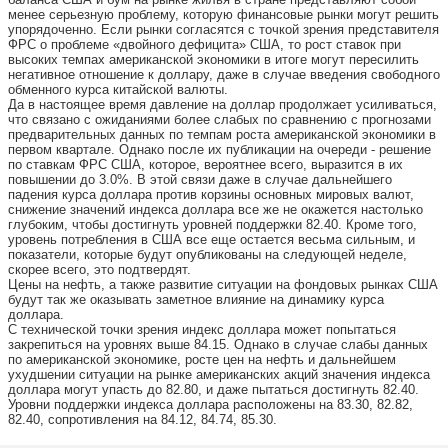
менее серьезную проблему, которую финансовые рынки могут решить
упорядоченно. Если рынки согласятся с точкой зрения представителя
ФРС о проблеме «двойного дефицита» США, то рост ставок при
высоких темпах американской экономики в итоге могут пересилить
негативное отношение к доллару, даже в случае введения свободного
обменного курса китайской валюты.
Да в настоящее время давление на доллар продолжает усиливаться,
что связано с ожиданиями более слабых по сравнению с прогнозами
предварительных данных по темпам роста американской экономики в
первом квартале. Однако после их публикации на очереди - решение
по ставкам ФРС США, которое, вероятнее всего, выразится в их
повышении до 3.0%. В этой связи даже в случае дальнейшего
падения курса доллара против корзины основных мировых валют,
снижение значений индекса доллара все же не окажется настолько
глубоким, чтобы достигнуть уровней поддержки 82.40. Кроме того,
уровень потребления в США все еще остается весьма сильным, и
показатели, которые будут опубликованы на следующей неделе,
скорее всего, это подтвердят.
Цены на нефть, а также развитие ситуации на фондовых рынках США
будут так же оказывать заметное влияние на динамику курса
доллара.
С технической точки зрения индекс доллара может попытаться
закрепиться на уровнях выше 84.15. Однако в случае слабы данных
по американской экономике, росте цен на нефть и дальнейшем
ухудшении ситуации на рынке американских акций значения индекса
доллара могут упасть до 82.80, и даже пытаться достигнуть 82.40.
Уровни поддержки индекса доллара расположены на 83.30, 82.82,
82.40, сопротивления на 84.12, 84.74, 85.30.