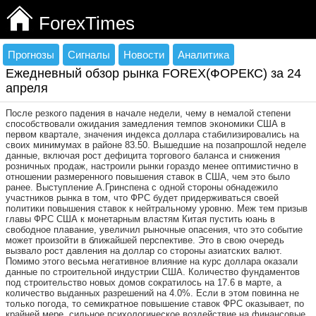
ForexTimes
Прогнозы
Сигналы
Новости
Аналитика
Ежедневный обзор рынка FOREX(ФОРЕКС) за 24
апреля
После резкого падения в начале недели, чему в немалой степени
способствовали ожидания замедления темпов экономики США в
первом квартале, значения индекса доллара стабилизировались на
своих минимумах в районе 83.50. Вышедшие на позапрошлой неделе
данные, включая рост дефицита торгового баланса и снижения
розничных продаж, настроили рынки гораздо менее оптимистично в
отношении размеренного повышения ставок в США, чем это было
ранее. Выступление А.Гринспена с одной стороны обнадежило
участников рынка в том, что ФРС будет придерживаться своей
политики повышения ставок к нейтральному уровню. Меж тем призыв
главы ФРС США к монетарным властям Китая пустить юань в
свободное плавание, увеличил рыночные опасения, что это событие
может произойти в ближайшей перспективе. Это в свою очередь
вызвало рост давления на доллар со стороны азиатских валют.
Помимо этого весьма негативное влияние на курс доллара оказали
данные по строительной индустрии США. Количество фундаментов
под строительство новых домов сократилось на 17.6 в марте, а
количество выданных разрешений на 4.0%. Если в этом повинна не
только погода, то семикратное повышение ставок ФРС оказывает, по
крайней мере, сильное психологическое воздействие на финансовые