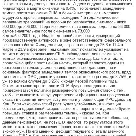
рынки страны и деловую активность. Индекс ведущих экономических
индикаторов в марте снизился на 0.4%, что означает замедление
темпов роста экономики США в ближайшие три-шесть месяцев.
С другой стороны, впервые за последние 4.5 года количество
первичных требований на пособия по безработице снизилось ниже
300,000 до 296,000. Падение количества заявок за неделю на 36,000
самое значительное после снижения на 73,000
8 декабря 2001 года. Индекс деловой активности, измеряющий
производственную активность в зоне ответственности федерального
резервного банка Филадельфии, вырос в апреле до 25.3 с 11.4 в
марте и 23.9 в феврале. Тем самым рост показателей указывает на
то, что в марте в экономике США наблюдалась лишь заминка в
темпах экономического роста, но никак не спад. Если это так, то
продолжающийся рост цен на нефть, который является одним из
факторов не только усиления инфляционного давления, но и
основным фактором замедления темпов экономического роста, вряд
ли помешает ФРС довести уровень ставок до конца года до 3.75%, и
уж во всяком случае до 3.25% к концу первой половины года.
О том, что монетарные власти США будут последовательно
придерживаться политики размеренного повышения ставок с тем,
чтобы не выпустить из рук управление инфляционными процессами
сказал в своем пятничном вступлении и управляющий ФРС Дональд
Кон. Если «экономический рост будет устойчивым, а инфляция
останется сдержанной, скорее всего, мы, вероятно, и дальше будем
повышать ставки в размеренном темпе», - сказал он. Кон
предупредил, что, если правительство решит выполнить обещания,
данные пенсионерам, не повышая налогов, то результатом этого
может стать такое повышение процентных ставок, которое «ослабит
экономику». По его мнению, дефицит текущего счета платежного
баланса США и бум на рынке жилья в стране представляют собой