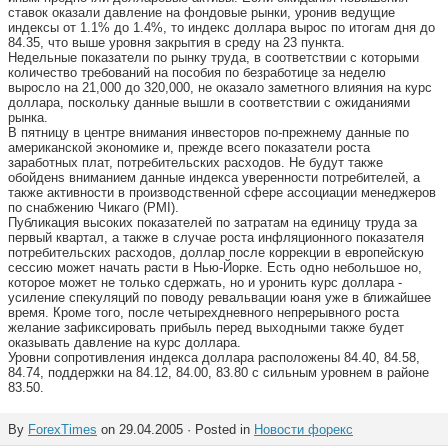
ставок оказали давление на фондовые рынки, уронив ведущие
индексы от 1.1% до 1.4%, то индекс доллара вырос по итогам дня до
84.35, что выше уровня закрытия в среду на 23 пункта.
Недельные показатели по рынку труда, в соответствии с которыми
количество требований на пособия по безработице за неделю
выросло на 21,000 до 320,000, не оказало заметного влияния на курс
доллара, поскольку данные вышли в соответствии с ожиданиями
рынка.
В пятницу в центре внимания инвесторов по-прежнему данные по
американской экономике и, прежде всего показатели роста
заработных плат, потребительских расходов. Не будут также
обойденs вниманием данные индекса уверенности потребителей, а
также активности в производственной сфере ассоциации менеджеров
по снабжению Чикаго (PMI).
Публикация высоких показателей по затратам на единицу труда за
первый квартал, а также в случае роста инфляционного показателя
потребительских расходов, доллар после коррекции в европейскую
сессию может начать расти в Нью-Йорке. Есть одно небольшое но,
которое может не только сдержать, но и уронить курс доллара -
усиление спекуляций по поводу ревальвации юаня уже в ближайшее
время. Кроме того, после четырехдневного непрерывного роста
желание зафиксировать прибыль перед выходными также будет
оказывать давление на курс доллара.
Уровни сопротивления индекса доллара расположены 84.40, 84.58,
84.74, поддержки на 84.12, 84.00, 83.80 с сильным уровнем в районе
83.50.
By
ForexTimes
on 29.04.2005 · Posted in
Новости форекс