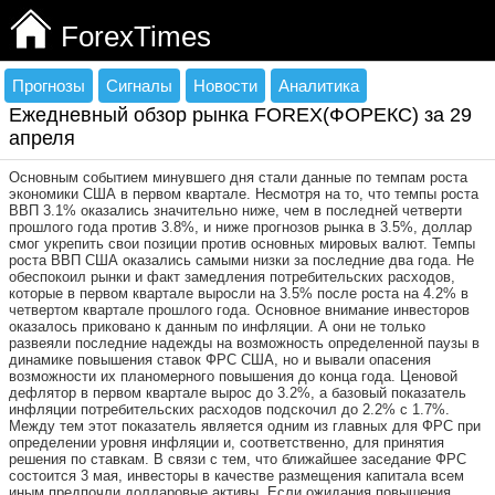
ForexTimes
Прогнозы
Сигналы
Новости
Аналитика
Ежедневный обзор рынка FOREX(ФОРЕКС) за 29
апреля
Основным событием минувшего дня стали данные по темпам роста
экономики США в первом квартале. Несмотря на то, что темпы роста
ВВП 3.1% оказались значительно ниже, чем в последней четверти
прошлого года против 3.8%, и ниже прогнозов рынка в 3.5%, доллар
смог укрепить свои позиции против основных мировых валют. Темпы
роста ВВП США оказались самыми низки за последние два года. Не
обеспокоил рынки и факт замедления потребительских расходов,
которые в первом квартале выросли на 3.5% после роста на 4.2% в
четвертом квартале прошлого года. Основное внимание инвесторов
оказалось приковано к данным по инфляции. А они не только
развеяли последние надежды на возможность определенной паузы в
динамике повышения ставок ФРС США, но и вывали опасения
возможности их планомерного повышения до конца года. Ценовой
дефлятор в первом квартале вырос до 3.2%, а базовый показатель
инфляции потребительских расходов подскочил до 2.2% с 1.7%.
Между тем этот показатель является одним из главных для ФРС при
определении уровня инфляции и, соответственно, для принятия
решения по ставкам. В связи с тем, что ближайшее заседание ФРС
состоится 3 мая, инвесторы в качестве размещения капитала всем
иным предпочли долларовые активы. Если ожидания повышения