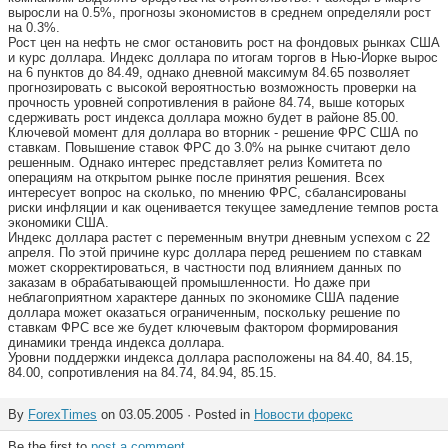
выросли на 0.5%, прогнозы экономистов в среднем определяли рост
на 0.3%.
Рост цен на нефть не смог остановить рост на фондовых рынках США
и курс доллара. Индекс доллара по итогам торгов в Нью-Йорке вырос
на 6 пунктов до 84.49, однако дневной максимум 84.65 позволяет
прогнозировать с высокой вероятностью возможность проверки на
прочность уровней сопротивления в районе 84.74, выше которых
сдерживать рост индекса доллара можно будет в районе 85.00.
Ключевой момент для доллара во вторник - решение ФРС США по
ставкам. Повышение ставок ФРС до 3.0% на рынке считают дело
решенным. Однако интерес представляет релиз Комитета по
операциям на открытом рынке после принятия решения. Всех
интересует вопрос на сколько, по мнению ФРС, сбалансированы
риски инфляции и как оценивается текущее замедление темпов роста
экономики США.
Индекс доллара растет с переменным внутри дневным успехом с 22
апреля. По этой причине курс доллара перед решением по ставкам
может скорректироваться, в частности под влиянием данных по
заказам в обрабатывающей промышленности. Но даже при
неблагоприятном характере данных по экономике США падение
доллара может оказаться ограниченным, поскольку решение по
ставкам ФРС все же будет ключевым фактором формирования
динамики тренда индекса доллара.
Уровни поддержки индекса доллара расположены на 84.40, 84.15,
84.00, сопротивления на 84.74, 84.94, 85.15.
By
ForexTimes
on 03.05.2005 · Posted in
Новости форекс
Be the first to
post a comment
.