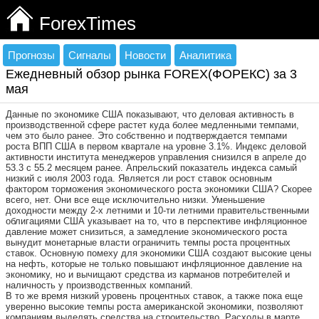
ForexTimes
Прогнозы
Сигналы
Новости
Аналитика
Ежедневный обзор рынка FOREX(ФОРЕКС) за 3
мая
Данные по экономике США показывают, что деловая активность в
производственной сфере растет куда более медленными темпами,
чем это было ранее. Это собственно и подтверждается темпами
роста ВПП США в первом квартале на уровне 3.1%. Индекс деловой
активности института менеджеров управления снизился в апреле до
53.3 с 55.2 месяцем ранее. Апрельский показатель индекса самый
низкий с июля 2003 года. Является ли рост ставок основным
фактором торможения экономического роста экономики США? Скорее
всего, нет. Они все еще исключительно низки. Уменьшение
доходности между 2-х летними и 10-ти летними правительственными
облигациями США указывает на то, что в перспективе инфляционное
давление может снизиться, а замедление экономического роста
вынудит монетарные власти ограничить темпы роста процентных
ставок. Основную помеху для экономики США создают высокие цены
на нефть, которые не только повышают инфляционное давление на
экономику, но и вычищают средства из карманов потребителей и
наличность у производственных компаний.
В то же время низкий уровень процентных ставок, а также пока еще
уверенно высокие темпы роста американской экономики, позволяют
компаниям выделять средства на строительство. Расходы в марте