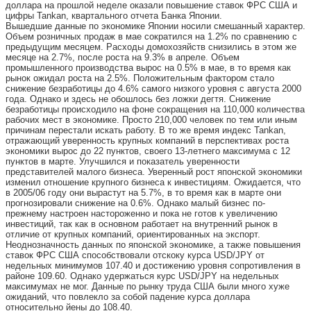
доллара на прошлой неделе оказали повышение ставок ФРС США и
цифры Tankan, квартального отчета Банка Японии.
Вышедшие данные по экономике Японии носили смешанный характер.
Объем розничных продаж в мае сократился на 1.2% по сравнению с
предыдущим месяцем. Расходы домохозяйств снизились в этом же
месяце на 2.7%, после роста на 9.3% в апреле. Объем
промышленного производства вырос на 0.5% в мае, в то время как
рынок ожидал роста на 2.5%. Положительным фактором стало
снижение безработицы до 4.6% самого низкого уровня с августа 2000
года. Однако и здесь не обошлось без ложки дегтя. Снижение
безработицы происходило на фоне сокращения на 110,000 количества
рабочих мест в экономике. Просто 210,000 человек по тем или иным
причинам перестали искать работу. В то же время индекс Tankan,
отражающий уверенность крупных компаний в перспективах роста
экономики вырос до 22 пунктов, своего 13-летнего максимума с 12
пунктов в марте. Улучшился и показатель уверенности
представителей малого бизнеса. Уверенный рост японской экономики
изменил отношение крупного бизнеса к инвестициям. Ожидается, что
в 2005/06 году они вырастут на 5.7%, в то время как в марте они
прогнозировали снижение на 0.6%. Однако малый бизнес по-
прежнему настроен настороженно и пока не готов к увеличению
инвестиций, так как в основном работает на внутренний рынок в
отличие от крупных компаний, ориентированных на экспорт.
Неоднозначность данных по японской экономике, а также повышения
ставок ФРС США способствовали отскоку курса USD/JPY от
недельных минимумов 107.40 и достижению уровня сопротивления в
районе 109.60. Однако удержаться курс USD/JPY на недельных
максимумах не мог. Данные по рынку труда США были много хуже
ожиданий, что повлекло за собой падение курса доллара
относительно йены до 108.40.