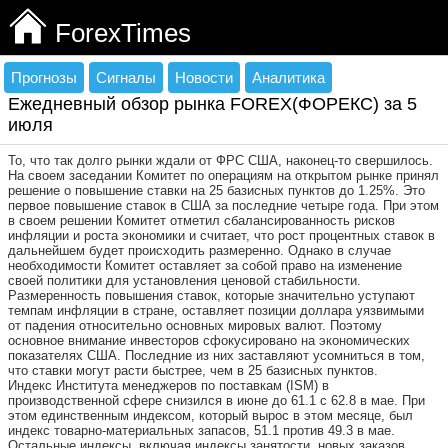
ForexTimes
Прогнозы
Сигналы
Новости
Аналитика
Ежедневный обзор рынка FOREX(ФОРЕКС) за 5
июля
То, что так долго рынки ждали от ФРС США, наконец-то свершилось.
На своем заседании Комитет по операциям на открытом рынке принял
решение о повышение ставки на 25 базисных пунктов до 1.25%. Это
первое повышение ставок в США за последние четыре года. При этом
в своем решении Комитет отметил сбалансированность рисков
инфляции и роста экономики и считает, что рост процентных ставок в
дальнейшем будет происходить размеренно. Однако в случае
необходимости Комитет оставляет за собой право на изменение
своей политики для установления ценовой стабильности.
Размеренность повышения ставок, которые значительно уступают
темпам инфляции в стране, оставляет позиции доллара уязвимыми
от падения относительно основных мировых валют. Поэтому
основное внимание инвесторов сфокусировано на экономических
показателях США. Последние из них заставляют усомниться в том,
что ставки могут расти быстрее, чем в 25 базисных пунктов.
Индекс Института менеджеров по поставкам (ISM) в
производственной сфере снизился в июне до 61.1 с 62.8 в мае. При
этом единственным индексом, который вырос в этом месяце, был
индекс товарно-материальных запасов, 51.1 против 49.3 в мае.
Остальные индексы, включая индексы занятости, новых заказов,