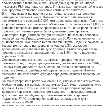
производства в июне снизились. Вышедший днем ранее индекс
чикагского PMI упал еще сильнее. И так же как национальный индекс
ISM продемонстрировал снижение компоненты занятости.
В пятницу вышли данные по рынку труда, которые подтвердили
наихудшие опасения рынка. Количество новых рабочих мест в
экономике было создано112,000, что вдвое ниже прогнозов. При этом
в промышленности количество рабочих мест сократилось на 11,000, и
основной прирост занятости произошел за счет новых рабочих мест в
сфере услуг. Реакция рынка была адекватна разочарованию
инвесторов, курс доллара рухнул относительно корзины основных
мировых валют. Индекс доллара упал до 88.00 и не исключено, что
он провалится ниже своего месячного минимума. Падение заказов на
товары длительного пользования в мае на 0.3% оказывает
дополнительное давление на курс доллара. Рынок ожидал роста
количества заказов в промышленности на 1.4%, после падения в
апреле на 1.8%.
Обеспокоенность рынка ростом угрозы террористических актов
связана с предстоящим празднованием Дня независимости в США,
что вызывает дополнительный спрос со стороны инвесторов на
валюты убежища: швейцарский франк, евро и стерлинг. Именно
относительно этих валют курс доллара демонстрирует наибольшее
падение.
На фоне уверенного роста экономики EZ, Японии и Великобритании
любые негативные данные по экономике США будут ослаблять курс
доллара. Если к этому еще присовокупить рекордные уровни
дефицита торгового и платежного балансов, то позиции доллара
достаточно шатки. Индекс доллара может пробить уровень
поддержки 87.00, являющийся майским минимумом и даже
протестировать 86.10.
На следующей неделе ожидается выход весьма ограниченного круга