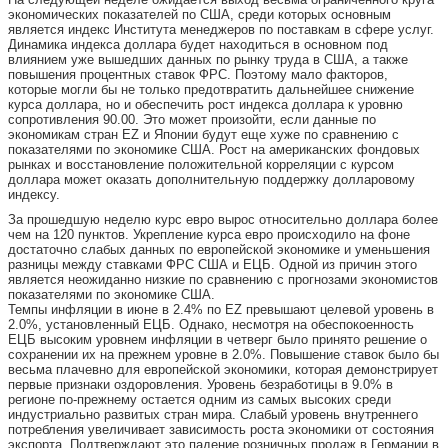
экономических показателей по США, среди которых основным
является индекс Института менеджеров по поставкам в сфере услуг.
Динамика индекса доллара будет находиться в основном под
влиянием уже вышедших данных по рынку труда в США, а также
повышения процентных ставок ФРС. Поэтому мало факторов,
которые могли бы не только предотвратить дальнейшее снижение
курса доллара, но и обеспечить рост индекса доллара к уровню
сопротивления 90.00. Это может произойти, если данные по
экономикам стран EZ и Японии будут еще хуже по сравнению с
показателями по экономике США. Рост на американских фондовых
рынках и восстановление положительной корреляции с курсом
доллара может оказать дополнительную поддержку долларовому
индексу.
За прошедшую неделю курс евро вырос относительно доллара более
чем на 120 пунктов. Укрепление курса евро происходило на фоне
достаточно слабых данных по европейской экономике и уменьшения
разницы между ставками ФРС США и ЕЦБ. Одной из причин этого
является неожиданно низкие по сравнению с прогнозами экономистов
показателями по экономике США.
Темпы инфляции в июне в 2.4% по EZ превышают целевой уровень в
2.0%, установленный ЕЦБ. Однако, несмотря на обеспокоенность
ЕЦБ высоким уровнем инфляции в четверг было принято решение о
сохранении их на прежнем уровне в 2.0%. Повышение ставок было бы
весьма плачевно для европейской экономики, которая демонстрирует
первые признаки оздоровления. Уровень безработицы в 9.0% в
регионе по-прежнему остается одним из самых высоких среди
индустриально развитых стран мира. Слабый уровень внутреннего
потребления увеличивает зависимость роста экономики от состояния
экспорта. Подтверждают это падение розничных продаж в Германии в