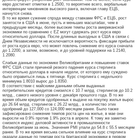
евро достигнет отметки в 1.2500, то вероятнее всего, вербальные
интервенции чиновников высокого ранга, включая главу ЕЦБ,
начнутся снова.
В то же время сужение спрэда между ставками ФРС и ЕЦБ, рост
занятости в США в июне, пусть и меньших масштабах, чем в
предыдущие месяцы, более высокие темпы роста американской
экономики по сравнению с EZ могут сдержать рост курса евро
относительно доллара. После длинных выходных в США в связи с
Днем Независимости не исключается вероятность фиксации прибыли
от роста курса евро, что может повлечь снижение его курса сначала
до 1.2200, а затем, возможно, и до уровней поддержки на 1.2140,
1.2080.
Слабые данные по экономике Великобритании и повышение ставок
ФРС США стали причиной резкого падения курса стерлинга
относительно доллара в начале недели, от которого ему суждено
было оправиться лишь к пятнице. Курс стерлинга с недельного
минимума 1.8010 вырос до 1.8350.
В соответствии с майскими данными объем выданных
потребительских кредитов снизился с 10.7 млрд. стерлингов до 10.2
млрд., самого низкого уровня с декабря прошлого года. В то же
время объем кредитов одобренных к выдаче на покупку жилья вырос
до 26.64 млрд. стерлингов с 26.22 млрд., а количество этих
одобрений до 127,000 со 124,000 месяцем ранее. Было также
зафиксировано снижение темпов роста цен на жилье, в мае они
выросли на 0.9% против 1.9% роста в апреле. К тому же заметно
снизился индекс деловой активности в промышленности
Великобритании за июнь. Значения PMI упали до 54.8 с 55.5 месяцем
ранее. В то же время весьма сильное влияние на курс стерлинга
оказали данные по темпам роста британской экономики в первом