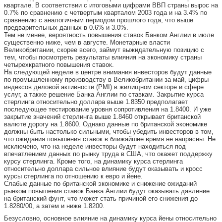
квартале. В соответствии с итоговыми цифрами ВВП страны вырос на
0.7% по сравнению с четвертым кварталом 2003 года и на 3.4% по
сравнению с аналогичным периодом прошлого года, что выше
предварительных данных в 0.6% и 3.0%.
Тем не менее, вероятность повышения ставок Банком Англии в июле
существенно ниже, чем в августе. Монетарные власти
Великобритании, скорее всего, займут выжидательную позицию с
тем, чтобы посмотреть результаты влияния на экономику страны
четырехкратного повышения ставок.
На следующей неделе в центре внимания инвесторов будут данные
по промышленному производству в Великобритании за май, цифры
индексов деловой активности (PMI) в жилищном секторе и сфере
услуг, а также решение Банка Англии по ставкам. Закрытие курса
стерлинга относительно доллара выше 1.8350 предполагает
последующее тестирование уровня сопротивления на 1.8400. И уже
закрытие значений стерлинга выше 1.8460 открывает британской
валюте дорогу на 1.8600. Однако данные по британской экономике
должны быть настолько сильными, чтобы убедить инвесторов в том,
что ожидания повышения ставок в ближайшее время не напрасны. Не
исключено, что на неделе инвесторы будут находиться под
впечатлением данных по рынку труда в США, что окажет поддержку
курсу стерлинга. Кроме того, на динамику курса стерлинга
относительно доллара сильное влияние будут оказывать и кросс
курсы стерлинга по отношению к евро и йене.
Слабые данные по британской экономике и снижение ожиданий
рынком повышения ставок Банка Англии будут оказывать давление
на британский фунт, что может стать причиной его снижения до
1.8280/00, а затем и ниже 1.8200.
Безусловно, основное влияние на динамику курса йены относительно