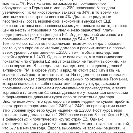
мае на 1.7%. Рост количества заказов на промышленное
оборудование в Германии в мае на 23% произошло благодаря
увеличению числа иностранных заказов на 34%, в то время как
местные заказы выросли всего на 4%. Далеко не радужные
перспективы роста европейской экономики вынуждают ЕЦБ
сохранять ставки послевоенном минимуме, несмотря на то, что рост
цен на нефть и требования по увеличению заработной платы
поддерживают рост инфляции в EZ. Индекс деловой активности в
промышленности EZ снизился в июне до 54.4 с 54.7.
Тем не менее, на рынке не исключают возможности дальнейшего
роста курса евро относительно доллара и рассчитывают на прорыв
вверх уровня сопротивления 1.2350 с тем, чтобы в последствии
перейти рубеж в 1.2400. Однако не исключено, что экономические
показатели по странам EZ могут оказаться не такими высокими, как
прогнозируются. В понедельник выходят цифры индекса деловой
активности PMI в сфере услуг, и вряд ли стоит рассчитывать на
значительный рост этого показателя. На неделе основное внимание
инвесторов будет сфокусировано на данных по экономике Германии,
которые включают в себя показатели по рынку труда, заказам в
промышленности и объемам промышленного производства, а также
торговый и платежный балансы. Данные могут оказаться ключевыми
в формировании динамики курса евро относительно доллара.
Вполне возможно, что курс евро в течение недели не сумеет пробить
вверх уровни сопротивления 1.2400 и 1.2440, но при закрытии выше
этих уровней курс евро будет нацелен на 1.2500. Рост курса евро
относительно доллара выше 1.2500 ранее вызвал беспокойство ЕЦБ,
в финансовых и политических кругах стран EZ. Однако
экономическая ситуация в EZ в настоящий момент отличается от той,
что была в начале года. Европа выбралась из трясины рецессии, и
демонстрирует уверенный рост экономики. Тем не менее, если курс