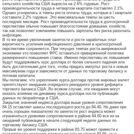
сельского хозяйства США выросла на 2.6% годовых. Рост
производительности труда в четвертом квартале составлял 2.1%.
Однако ускорились и темпы роста оплаты труда, которые в I квартале
составили 2,2% годовых. Это максимальные темпы за шесть
последних месяцев. Рост производительности труда в долгосрочной
перспективе обычно повышает благосостояние домашних хозяйств,
так как позволяет компаниям повышать зарплаты без риска разогнать
инфляцию.
В то же время увеличение занятости и росте заработных плат
вероятность усиления инфляционного давления в краткосрочной
перспективе сохраняется. При текущих темпах роста американской
экономики это позволяет ФРС оставаться приверженной политике
размеренного повышения ставок. Именно перспективы их повышения
будут поддерживать курс доллара от более сильного падения или
быть достаточными для того, чтобы придать импульс роста к новым
максимумам года в зависимости от данных по торговому балансу и
потокам капитала.
Мы полагаем, что укреплению курса доллара против мировых валют
препятствуют ожидания очередного рекордного уровня дефицита
торгового баланса США. Во всяком случае, эти ожидания могут
оказать влияние на динамику курса доллара после публикации
данных по безработице в США.
Закрытие значений индекса доллара выше уровня сопротивления
84.15 оставляет шансы последующего роста до 84.40. Но даже при
очень хороших показателях по занятости рост индекса может
ограничиться уровнями сопротивления в районе 84.60 все из-за
ожиданий публикации в начале следующей неделе данных по
торговому балансу США.
Прорыв же уровня поддержки в районе 83.75 может привести к
тестированию индексом доллара не только уровня 83.56, но и