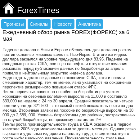
ForexTimes
Прогнозы
Сигналы
Новости
Аналитика
Ежедневный обзор рынка FOREX(ФОРЕКС) за 6
мая
Падение доллара в Азии и Европе обернулось для доллара ростом
против основных мировых валют в Нью-Йорке. В итоге же индекс
доллара закрылся на уровне предыдущего дня 83.95. Падение на
фондовых рынках США, рост цен на нефть и отсутствие желания
рисковать перед публикацией данных по безработице за апрель
привело к нейтральному закрытию индекса доллара.
Надо отдать должное данные по экономике США, хотя и носили
смешанный характер, тем не менее, явно указывают на сохранение
перспектив размеренного повышения ставок ФРС.
Число первичных заявок на пособие по безработице с учетом
коррекции на сезонные колебания выросло на 11,000 и составило
333,000 на неделе с 24 по 30 апреля. Средний показатель за четыре
недели упал до 321 500 – это самый низкий показатель почти за два
месяца. Вторичные заявки на пособие по безработице выросли на 38,
000 до 2,589, 000. Уровень безработицы для рабочих, застрахованных
на случай безработицы, по-прежнему составлял 2%.
Темпы роста производительности труда в США оказались в первом
квартале 2005 года максимальными за девять месяцев. Однако резко
выросли и удельные издержки на оплату труда, свидетельствуя о
росте инфляционного давления. Производительность труда вне