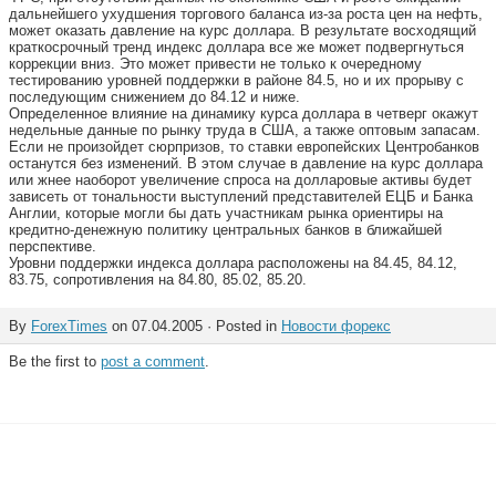
дальнейшего ухудшения торгового баланса из-за роста цен на нефть,
может оказать давление на курс доллара. В результате восходящий
краткосрочный тренд индекс доллара все же может подвергнуться
коррекции вниз. Это может привести не только к очередному
тестированию уровней поддержки в районе 84.5, но и их прорыву с
последующим снижением до 84.12 и ниже.
Определенное влияние на динамику курса доллара в четверг окажут
недельные данные по рынку труда в США, а также оптовым запасам.
Если не произойдет сюрпризов, то ставки европейских Центробанков
останутся без изменений. В этом случае в давление на курс доллара
или жнее наоборот увеличение спроса на долларовые активы будет
зависеть от тональности выступлений представителей ЕЦБ и Банка
Англии, которые могли бы дать участникам рынка ориентиры на
кредитно-денежную политику центральных банков в ближайшей
перспективе.
Уровни поддержки индекса доллара расположены на 84.45, 84.12,
83.75, сопротивления на 84.80, 85.02, 85.20.
By
ForexTimes
on 07.04.2005 · Posted in
Новости форекс
Be the first to
post a comment
.