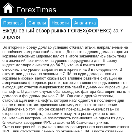
ForexTimes
Прогнозы
Сигналы
Новости
Аналитика
Ежедневный обзор рынка FOREX(ФОРЕКС) за 7
апреля
Во вторник и среду доллар успешно отбивал атаки, направленные на
ослабление американской валюты. Дневные падения доллара против
корзины основных мировых валют в итоге заканчивались закрытием
его значений практически на уровне предыдущего дня. В среду
индекс доллара снизился до 84.71, что на 4 пункта ниже
относительно уровня закрытия во вторник и на 8 в понедельник. В
отсутствии данных по экономике США на курс доллара против
корзины мировых валют оказывают влияние развитие ситуации на
американских фондовых рынках, которые в свою очередь зависят от
выходящих отчетов американских компаний и динамики мировых цен
на нефть. В данном случае оба последних фактора благоприятны для
доллара и фондовых рынков США. Однако с другой стороны,
стабилизация цен на нефть, которая наблюдается в последние дни
после отскока от исторических максимумов, а также заявление
А.Гринспена о том, что он ожидает прекращение «безумства» со
стороны цен на нефть, привели к тому, что рынок уже не столь
решительно настроен на возможность повышения на одном из двух
ближайших заседаний ФРС ставок на 50 базисных пунктов.
Смена настроений на рынке в пользу размеренного повышения ставок
ФРС, при отсутствии данных по экономике США и росте ожиданий