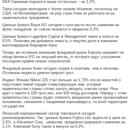
DAX Германии поднялся выше остальных – на 1,2%.
Торги сегодня проходили с более низким объемом, поскольку ни
США, ни Великобритания, ни ряд стран Азии не работали из-за
национальных праздников.
Ценные бумаги Bayer AG сегодня стали расти после снижения на
фоне скандалов: их скачок оказался в пределах 6,3%.
Ценные бумаги Lagardere Capital & Management также в плюсе на
9,5%. Позитива им добавила новость о покупке доли в компании
миллиардером Бернаром Арно.
Теперь же основное внимание фондовый рынок Европы направит на
обзор бизнеса IFO за текущий месяц, от которого ждут улучшения
последних крайне низких показателей.
Фондовый рынок Азии сегодня скорее в позитиве, чем в негативе.
Основные индексы демонстрируют рост.
Индекс Японии Nikkei 225 стал больше на 1,73% после новостей о
подготовке новой порции стимулирующих мер, которые
правительство страны готово начать вводить совсем скоро. Речь
идет о пакете в 100 трлн иен, или 929 млрд долларов. Наряду с этим
правительство страны будет отменять введенное ранее чрезвычайное
положение, связанное с пандемией коронавируса, по всей территории
государства.
Японский корпоративный сектор торговался сегодня
разнонаправленно. Так, ценные бумаги Fujitsu Ltd. выросли в цене на
2,6%, а Advantest Corp., напротив, продемонстрировали снижение на
1,1%. Компания Sony также в минусе на 0,3%.