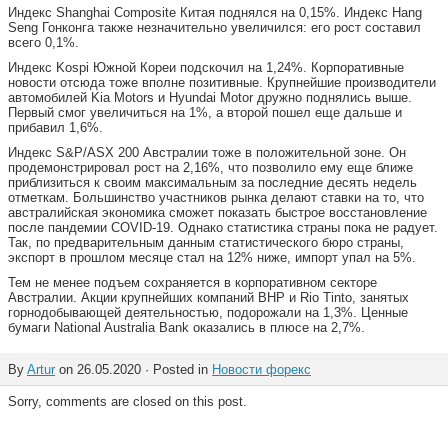
Индекс Shanghai Composite Китая поднялся на 0,15%. Индекс Hang
Seng Гонконга также незначительно увеличился: его рост составил
всего 0,1%.
Индекс Kospi Южной Кореи подскочил на 1,24%. Корпоративные
новости отсюда тоже вполне позитивные. Крупнейшие производители
автомобилей Kia Motors и Hyundai Motor дружно поднялись выше.
Первый смог увеличиться на 1%, а второй пошел еще дальше и
прибавил 1,6%.
Индекс S&P/ASX 200 Австралии тоже в положительной зоне. Он
продемонстрировал рост на 2,16%, что позволило ему еще ближе
приблизиться к своим максимальным за последние десять недель
отметкам. Большинство участников рынка делают ставки на то, что
австралийская экономика сможет показать быстрое восстановление
после пандемии COVID-19. Однако статистика страны пока не радует.
Так, по предварительным данным статистического бюро страны,
экспорт в прошлом месяце стал на 12% ниже, импорт упал на 5%.
Тем не менее подъем сохраняется в корпоративном секторе
Австралии. Акции крупнейших компаний BHP и Rio Tinto, занятых
горнодобывающей деятельностью, подорожали на 1,3%. Ценные
бумаги National Australia Bank оказались в плюсе на 2,7%.
By
Artur
on 26.05.2020 · Posted in
Новости форекс
Sorry, comments are closed on this post.