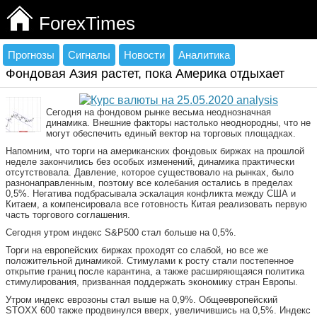
ForexTimes
Прогнозы
Сигналы
Новости
Аналитика
Фондовая Азия растет, пока Америка отдыхает
Сегодня на фондовом рынке весьма неоднозначная
динамика. Внешние факторы настолько неоднородны, что не
могут обеспечить единый вектор на торговых площадках.
Напомним, что торги на американских фондовых биржах на прошлой
неделе закончились без особых изменений, динамика практически
отсутствовала. Давление, которое существовало на рынках, было
разнонаправленным, поэтому все колебания остались в пределах
0,5%. Негатива подбрасывала эскалация конфликта между США и
Китаем, а компенсировала все готовность Китая реализовать первую
часть торгового соглашения.
Сегодня утром индекс S&P500 стал больше на 0,5%.
Торги на европейских биржах проходят со слабой, но все же
положительной динамикой. Стимулами к росту стали постепенное
открытие границ после карантина, а также расширяющаяся политика
стимулирования, призванная поддержать экономику стран Европы.
Утром индекс еврозоны стал выше на 0,9%. Общеевропейский
STOXX 600 также продвинулся вверх, увеличившись на 0,5%. Индекс