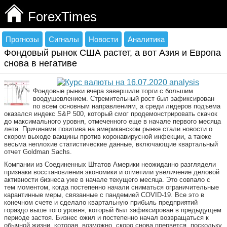
ForexTimes
Прогнозы
Сигналы
Новости
Аналитика
Фондовый рынок США растет, а вот Азия и Европа
снова в негативе
Фондовые рынки вчера завершили торги с большим
воодушевлением. Стремительный рост был зафиксирован
по всем основным направлениям, а среди лидеров подъема
оказался индекс S&P 500, который смог продемонстрировать скачок
до максимального уровня, отмеченного еще в начале первого месяца
лета. Причинами позитива на американском рынке стали новости о
скором выходе вакцины против коронавирусной инфекции, а также
весьма неплохие статистические данные, включающие квартальный
отчет Goldman Sachs.
Компании из Соединенных Штатов Америки неожиданно разглядели
признаки восстановления экономики и отметили увеличение деловой
активности бизнеса уже в начале текущего месяца. Это совпало с
тем моментом, когда постепенно начали сниматься ограничительные
карантинные меры, связанные с пандемией COVID-19. Все это в
конечном счете и сделало квартальную прибыль предприятий
гораздо выше того уровня, который был зафиксирован в предыдущем
периоде застоя. Бизнес ожил и постепенно начал возвращаться к
обычной жизни, которая, возможно, скоро снова прервется, поскольку