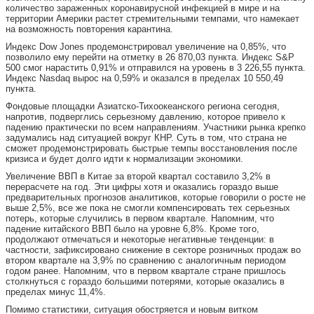
количество зараженных коронавирусной инфекцией в мире и на
территории Америки растет стремительными темпами, что намекает
на возможность повторения карантина.
Индекс Dow Jones продемонстрировал увеличение на 0,85%, что
позволило ему перейти на отметку в 26 870,03 пункта. Индекс S&P
500 смог нарастить 0,91% и отправился на уровень в 3 226,55 пункта.
Индекс Nasdaq вырос на 0,59% и оказался в пределах 10 550,49
пункта.
Фондовые площадки Азиатско-Тихоокеанского региона сегодня,
напротив, подверглись серьезному давлению, которое привело к
падению практически по всем направлениям. Участники рынка крепко
задумались над ситуацией вокруг КНР. Суть в том, что страна не
сможет продемонстрировать быстрые темпы восстановления после
кризиса и будет долго идти к нормализации экономики.
Увеличение ВВП в Китае за второй квартал составило 3,2% в
перерасчете на год. Эти цифры хотя и оказались гораздо выше
предварительных прогнозов аналитиков, которые говорили о росте не
выше 2,5%, все же пока не смогли компенсировать тех серьезных
потерь, которые случились в первом квартале. Напомним, что
падение китайского ВВП было на уровне 6,8%. Кроме того,
продолжают отмечаться и некоторые негативные тенденции: в
частности, зафиксировано снижение в секторе розничных продаж во
втором квартале на 3,9% по сравнению с аналогичным периодом
годом ранее. Напомним, что в первом квартале стране пришлось
столкнуться с гораздо большими потерями, которые оказались в
пределах минус 11,4%.
Помимо статистики, ситуация обостряется и новым витком