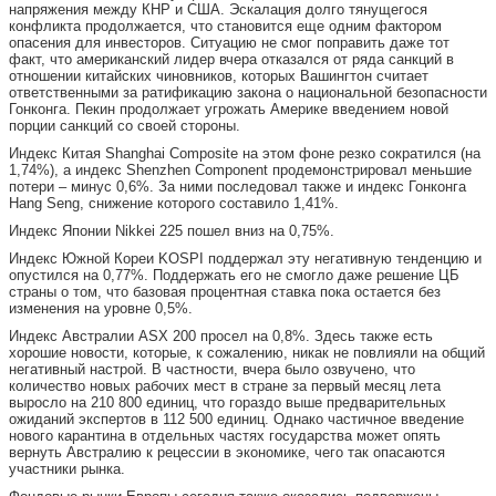
напряжения между КНР и США. Эскалация долго тянущегося
конфликта продолжается, что становится еще одним фактором
опасения для инвесторов. Ситуацию не смог поправить даже тот
факт, что американский лидер вчера отказался от ряда санкций в
отношении китайских чиновников, которых Вашингтон считает
ответственными за ратификацию закона о национальной безопасности
Гонконга. Пекин продолжает угрожать Америке введением новой
порции санкций со своей стороны.
Индекс Китая Shanghai Composite на этом фоне резко сократился (на
1,74%), а индекс Shenzhen Component продемонстрировал меньшие
потери – минус 0,6%. За ними последовал также и индекс Гонконга
Hang Seng, снижение которого составило 1,41%.
Индекс Японии Nikkei 225 пошел вниз на 0,75%.
Индекс Южной Кореи KOSPI поддержал эту негативную тенденцию и
опустился на 0,77%. Поддержать его не смогло даже решение ЦБ
страны о том, что базовая процентная ставка пока остается без
изменения на уровне 0,5%.
Индекс Австралии ASX 200 просел на 0,8%. Здесь также есть
хорошие новости, которые, к сожалению, никак не повлияли на общий
негативный настрой. В частности, вчера было озвучено, что
количество новых рабочих мест в стране за первый месяц лета
выросло на 210 800 единиц, что гораздо выше предварительных
ожиданий экспертов в 112 500 единиц. Однако частичное введение
нового карантина в отдельных частях государства может опять
вернуть Австралию к рецессии в экономике, чего так опасаются
участники рынка.