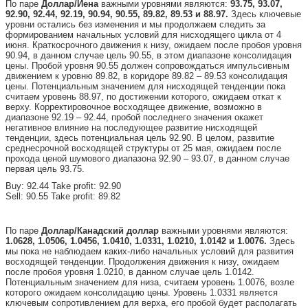
По паре
Доллар/Йена
важными уровнями являются:
93.75, 93.07,
92.90, 92.44, 92.19, 90.94, 90.55, 89.82, 89.53 и 88.97.
Здесь ключевые
уровни остались без изменения и мы продолжаем следить за
формированием начальных условий для нисходящего цикла от 4
июня. Краткосрочного движения к низу, ожидаем после пробоя уровня
90.94, в данном случае цель 90.55, в этом диапазоне консолидация
цены. Пробой уровня 90.55 должен сопровождаться импульсивным
движением к уровню 89.82, в коридоре 89.82 – 89.53 консолидация
цены. Потенциальным значением для нисходящей тенденции пока
считаем уровень 88.97, по достижении которого, ожидаем откат к
верху. Корректировочное восходящее движение, возможно в
диапазоне 92.19 – 92.44, пробой последнего значения окажет
негативное влияние на последующее развитие нисходящей
тенденции, здесь потенциальная цель 92.90. В целом, развитие
среднесрочной восходящей структуры от 25 мая, ожидаем после
прохода ценой шумового диапазона 92.90 – 93.07, в данном случае
первая цель 93.75.
Buy: 92.44 Take profit: 92.90
Sell: 90.55 Take profit: 89.82
По паре
Доллар/Канадский доллар
важными уровнями являются:
1.0628, 1.0506, 1.0456, 1.0410, 1.0331, 1.0210, 1.0142 и 1.0076.
Здесь
мы пока не наблюдаем каких-либо начальных условий для развития
восходящей тенденции. Продолжения движения к низу, ожидаем
после пробоя уровня 1.0210, в данном случае цель 1.0142.
Потенциальным значением для низа, считаем уровень 1.0076, возле
которого ожидаем консолидацию цены. Уровень 1.0331 является
ключевым сопротивлением для верха, его пробой будет располагать