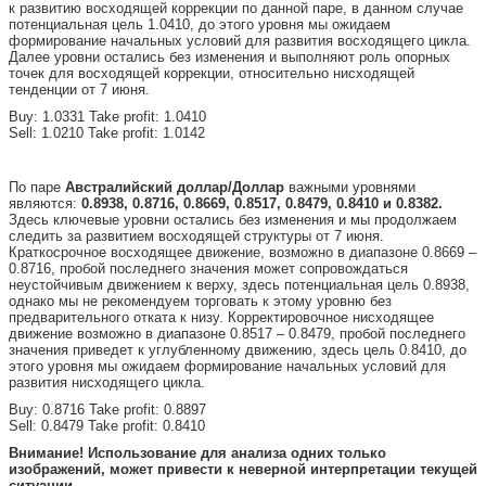
к развитию восходящей коррекции по данной паре, в данном случае
потенциальная цель 1.0410, до этого уровня мы ожидаем
формирование начальных условий для развития восходящего цикла.
Далее уровни остались без изменения и выполняют роль опорных
точек для восходящей коррекции, относительно нисходящей
тенденции от 7 июня.
Buy: 1.0331 Take profit: 1.0410
Sell: 1.0210 Take profit: 1.0142
По паре
Австралийский доллар/Доллар
важными уровнями
являются:
0.8938, 0.8716, 0.8669, 0.8517, 0.8479, 0.8410 и 0.8382.
Здесь ключевые уровни остались без изменения и мы продолжаем
следить за развитием восходящей структуры от 7 июня.
Краткосрочное восходящее движение, возможно в диапазоне 0.8669 –
0.8716, пробой последнего значения может сопровождаться
неустойчивым движением к верху, здесь потенциальная цель 0.8938,
однако мы не рекомендуем торговать к этому уровню без
предварительного отката к низу. Корректировочное нисходящее
движение возможно в диапазоне 0.8517 – 0.8479, пробой последнего
значения приведет к углубленному движению, здесь цель 0.8410, до
этого уровня мы ожидаем формирование начальных условий для
развития нисходящего цикла.
Buy: 0.8716 Take profit: 0.8897
Sell: 0.8479 Take profit: 0.8410
Внимание! Использование для анализа одних только
изображений, может привести к неверной интерпретации текущей
ситуации.