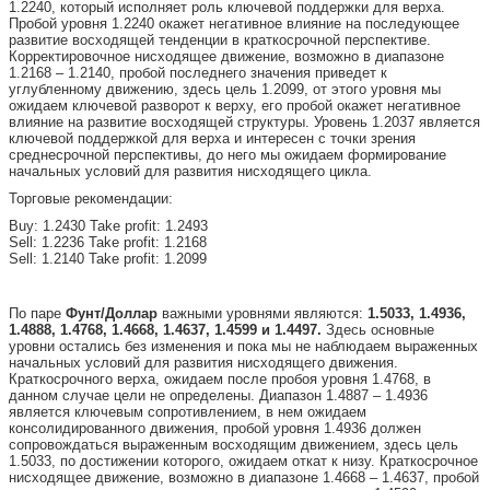
1.2240, который исполняет роль ключевой поддержки для верха.
Пробой уровня 1.2240 окажет негативное влияние на последующее
развитие восходящей тенденции в краткосрочной перспективе.
Корректировочное нисходящее движение, возможно в диапазоне
1.2168 – 1.2140, пробой последнего значения приведет к
углубленному движению, здесь цель 1.2099, от этого уровня мы
ожидаем ключевой разворот к верху, его пробой окажет негативное
влияние на развитие восходящей структуры. Уровень 1.2037 является
ключевой поддержкой для верха и интересен с точки зрения
среднесрочной перспективы, до него мы ожидаем формирование
начальных условий для развития нисходящего цикла.
Торговые рекомендации:
Buy: 1.2430 Take profit: 1.2493
Sell: 1.2236 Take profit: 1.2168
Sell: 1.2140 Take profit: 1.2099
По паре
Фунт/Доллар
важными уровнями являются:
1.5033, 1.4936,
1.4888, 1.4768, 1.4668, 1.4637, 1.4599 и 1.4497.
Здесь основные
уровни остались без изменения и пока мы не наблюдаем выраженных
начальных условий для развития нисходящего движения.
Краткосрочного верха, ожидаем после пробоя уровня 1.4768, в
данном случае цели не определены. Диапазон 1.4887 – 1.4936
является ключевым сопротивлением, в нем ожидаем
консолидированного движения, пробой уровня 1.4936 должен
сопровождаться выраженным восходящим движением, здесь цель
1.5033, по достижении которого, ожидаем откат к низу. Краткосрочное
нисходящее движение, возможно в диапазоне 1.4668 – 1.4637, пробой