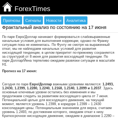
ForexTimes
Прогнозы
Сигналы
Новости
Аналитика
Фрактальный анализ по состоянию на 17 июня
По паре Евро/Доллар начинают формироваться слабовыраженные
начальные условия для выполнения коррекции, однако по Франку
ситуация пока не изменилась. По Фунту не смотря на выраженный
откат, мы не наблюдаем начальных условий для развития
нисходящей тенденции, в целом приоритет по-прежнему сохраняется
за структурой от 8 июня для развития восходящей тенденции. По
паре Доллар/Йена терпеливо ожидаем развязки ситуации в масштабе
Н1.
Прогноз на 17 июня:
Сегодня по паре
Евро/Доллар
важными уровнями являются:
1.2493,
1.2430, 1.2399, 1.2280, 1.2240, 1.2168, 1.2140, 1.2099 и 1.2037
. Здесь
основные ключевые уровни остались без изменения и мы
продолжаем следить за развитием восходящего цикла от 7 июня.
Потенциальной целью для восходящего движения, на текущий
момент, является уровень 1.2399, в коридоре 1.2399 – 1.2430
консолидация цены. Потенциальным значением для верха, считаем
уровень 1.2493, по достижении которого, ожидаем откат к низу.
Краткосрочное нисходящее движение, ожидаем в диапазоне 1.2280 –