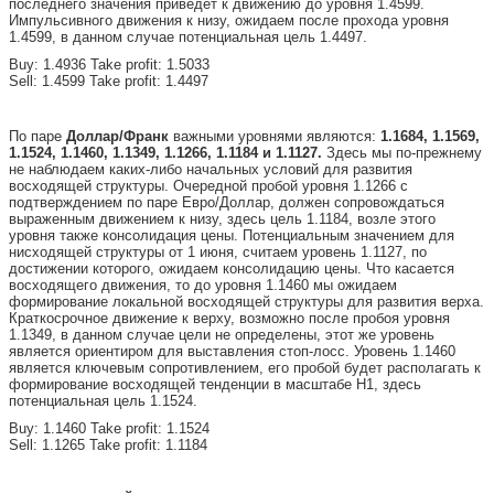
последнего значения приведет к движению до уровня 1.4599.
Импульсивного движения к низу, ожидаем после прохода уровня
1.4599, в данном случае потенциальная цель 1.4497.
Buy: 1.4936 Take profit: 1.5033
Sell: 1.4599 Take profit: 1.4497
По паре
Доллар/Франк
важными уровнями являются:
1.1684, 1.1569,
1.1524, 1.1460, 1.1349, 1.1266, 1.1184 и 1.1127.
Здесь мы по-прежнему
не наблюдаем каких-либо начальных условий для развития
восходящей структуры. Очередной пробой уровня 1.1266 с
подтверждением по паре Евро/Доллар, должен сопровождаться
выраженным движением к низу, здесь цель 1.1184, возле этого
уровня также консолидация цены. Потенциальным значением для
нисходящей структуры от 1 июня, считаем уровень 1.1127, по
достижении которого, ожидаем консолидацию цены. Что касается
восходящего движения, то до уровня 1.1460 мы ожидаем
формирование локальной восходящей структуры для развития верха.
Краткосрочное движение к верху, возможно после пробоя уровня
1.1349, в данном случае цели не определены, этот же уровень
является ориентиром для выставления стоп-лосс. Уровень 1.1460
является ключевым сопротивлением, его пробой будет располагать к
формирование восходящей тенденции в масштабе Н1, здесь
потенциальная цель 1.1524.
Buy: 1.1460 Take profit: 1.1524
Sell: 1.1265 Take profit: 1.1184