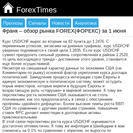
ForexTimes
Прогнозы
Сигналы
Новости
Аналитика
Франк – обзор рынка FOREX(ФОРЕКС) за 1 июня
Курс USD/CHF вырос во вторник на 92 пункта до 1.2476. С
переменным успехом, зигзагами на дневных графиках, курс USD/CHF
уверенно поднимается к своей цели 1.2835. Если курс USD/CHF
сумеет преодолеть сильный уровень сопротивления в районе 1.2520,
то цель восходящего тренда - достижение этого уровня, становится
еще более осуществимой.
Несмотря на смешанный характер данных по экономике США (см.
Комментарии по рынку) основной фактор укрепления курса доллара
политический. Замедление процесса интеграции стран Европы в
единую экономическую и политическую систему, может остудить
порыв инвесторов, которые верили в будущее Европы и
возрастающую роль «старушки» в мировой экономике. К тому же
перспективы роста экономики США оказываются не столь
плачевными, как это предполагалось в связи с обострением
проблемы «двойного дефицита». Более высокие темпы роста ВВП
США по сравнению с другими развитыми странами, повышение
ставок ФРС делают инвестиции в долларовые активы
привлекательными.
В этой связи перспективы роста курса USD/CHF оцениваются
достаточно оптимистично. К тому же инфляция в Швейцарии в мае
снизилась на 0.1% по сравнению с апрелем, но выросла по