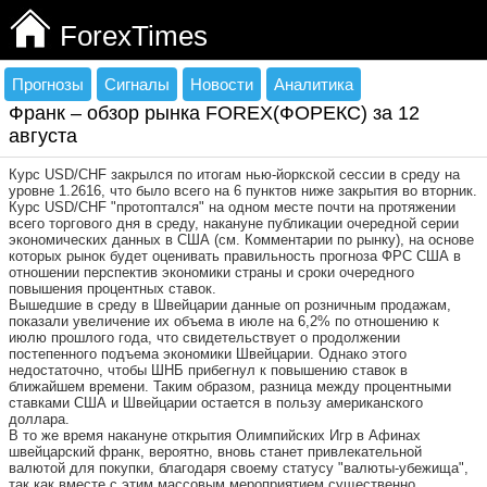
ForexTimes
Прогнозы
Сигналы
Новости
Аналитика
Франк – обзор рынка FOREX(ФОРЕКС) за 12
августа
Курс USD/CHF закрылся по итогам нью-йоркской сессии в среду на
уровне 1.2616, что было всего на 6 пунктов ниже закрытия во вторник.
Курс USD/CHF "протоптался" на одном месте почти на протяжении
всего торгового дня в среду, накануне публикации очередной серии
экономических данных в США (см. Комментарии по рынку), на основе
которых рынок будет оценивать правильность прогноза ФРС США в
отношении перспектив экономики страны и сроки очередного
повышения процентных ставок.
Вышедшие в среду в Швейцарии данные оп розничным продажам,
показали увеличение их объема в июле на 6,2% по отношению к
июлю прошлого года, что свидетельствует о продолжении
постепенного подъема экономики Швейцарии. Однако этого
недостаточно, чтобы ШНБ прибегнул к повышению ставок в
ближайшем времени. Таким образом, разница между процентными
ставками США и Швейцарии остается в пользу американского
доллара.
В то же время накануне открытия Олимпийских Игр в Афинах
швейцарский франк, вероятно, вновь станет привлекательной
валютой для покупки, благодаря своему статусу "валюты-убежища",
так как вместе с этим массовым мероприятием существенно