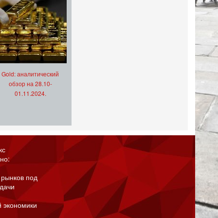
Gold: аналитический
обзор на 28.10-
01.11.2024.
кс
но:
 рынков под
адачи
й экономики