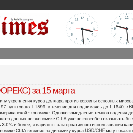
ОРЕКС) за 15 марта
ну укрепления курса доллара против корзины основных мировы
7 пунктов до 1.1599, в течение дня поднимаясь до 1.1640. <B
 американской экономике. Однако замедление темпов падения д
актер данных по экономике США уже не способен оказывать было
 3.0% и более, и варианты альтернативного использования кап
омике США влияние на динамику курса USD/CHF могут оказать и