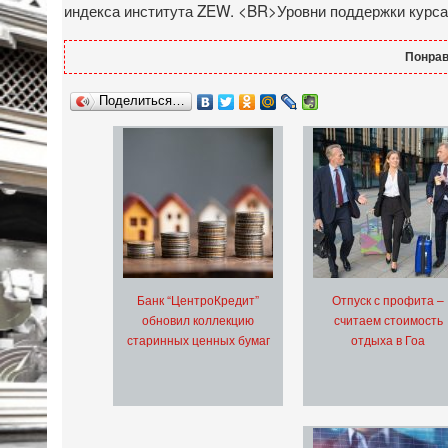
индекса института ZEW. <BR>Уровни поддержки курса
Понрав
Поделиться…
Банк “ЦентроКредит”
Отпуск с профита –
обновил коллекцию
считаем стоимость
старинных ценных бумаг
отдыха в Гоа