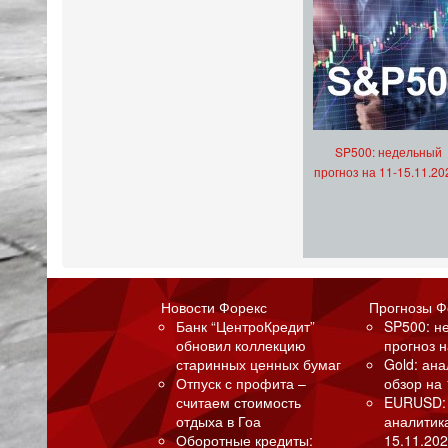
SP500: недельный
прогноз на 11-15.11.20
Новости Форекс
Прогнозы Ф
Банк “ЦентроКредит”
SP500: н
обновил коллекцию
прогноз н
старинных ценных бумаг
Gold: ан
Отпуск с профита –
обзор на 
считаем стоимость
EURUSD:
отдыха в Гоа
аналитик
Оборотные кредиты:
15.11.202