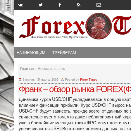
НАЧИНАЮЩИМ
ТРЕЙДЕРАМ
Главная
»
Новости форекс
Вторник, 15 марта, 2005
|
Posted by
ForexTimes
Франк – обзор рынка FOREX(Ф
Динамика курса USD/CHF укладывалась в общую карти
влиянием фиксации прибыли. Курс USD/CHF вырос на 9
USD/CHF будут зависеть, прежде всего, от данных по
свидетельствует о том, что даже неблагоприятный хар
уже в ближайшие месяцы ставки ФРС могут достигнуть
увеличиваются.<BR>Во вторник помимо данных по экон