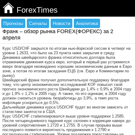
ForexTimes
Прогнозы
Сигналы
Новости
Аналитика
Франк – обзор рынка FOREX(ФОРЕКС) за 2
апреля
Курс USD/CHF закрылся по итогам нью-йоркской сессии в четверг на
уровне 1.2633, что было на 23 пункта ниже закрытия в среду.
Динамика швейцарского франка относительно доллара была
отражением движения курса евро, который в первый раз устремился
вверх благодаря неожиданно хорошим экономическим данным в Евро
зоне, а потом по итогам заседания ЕЦБ (см. Евро и Комментарии по
рынку).
Швейцарский франк получил дополнительную поддержку благодаря
тому, что центр экономических исследований KOF повысил свой
прогноз экономического роста Швейцарии до 1,4% с 0,9% в 2004 году
и до 1,9% с 1,2% в 2005 году. А также, по его оценкам, в 2004 году
должен снизиться уровень безработицы до 3,9%, а темп роста
инфляции ускориться до 0,5%.
Дальнейшая динамика курса USD/CHF будет во многом зависеть от
статистики занятости в США.
Курс USD/CHF стабилизировался выше уровня поддержки 1.2585.
После четырехдневного падения курс склонен к коррекции наверх до
уровней сопротивления 1.2720 и 1.2755. В случае прорыва выше
последнего появится вероятность продвижения к 1.2790 и
последующая стабилизация. Уровни поддержки представлены на