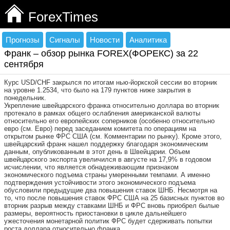
ForexTimes
Прогнозы
Сигналы
Новости
Аналитика
Франк – обзор рынка FOREX(ФОРЕКС) за 22
сентября
Курс USD/CHF закрылся по итогам нью-йоркской сессии во вторник
на уровне 1.2534, что было на 179 пунктов ниже закрытия в
понедельник.
Укрепление швейцарского франка относительно доллара во вторник
протекало в рамках общего ослабления американской валюты
относительно его европейских соперников (особенно относительно
евро (см. Евро) перед заседанием комитета по операциям на
открытом рынке ФРС США (см. Комментарии по рынку). Кроме этого,
швейцарский франк нашел поддержку благодаря экономическим
данным, опубликованным в этот день в Швейцарии. Объем
швейцарского экспорта увеличился в августе на 17,9% в годовом
исчислении, что является обнадеживающим признаком
экономического подъема страны умеренными темпами. А именно
подтверждения устойчивости этого экономического подъема
обусловили предыдущие два повышения ставок ШНБ. Несмотря на
то, что после повышения ставок ФРС США на 25 базисных пунктов во
вторник разрыв между ставками ШНБ и ФРС вновь приобрел былые
размеры, вероятность приостановки в цикле дальнейшего
ужесточения монетарной политик ФРС будет сдерживать попытки
роста доллара относительно франка.